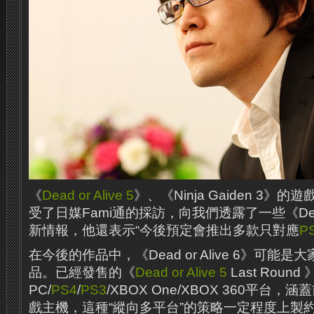
《
Dead or Alive 5
》、《Ninja Gaiden 3
受了日媒Fami通的採訪，向我們透露了一些《Dead o
新情報，他還表示“今後預定會推出多款只對應
P
在今後的作品中，《Dead or Alive 6》可能
品。已經發售的《
Dead or Alive 5
Last Round
PC/
PS4
/
PS3
/XBOX One/XBOX 360平台
戲主機，這種“縱向多平台”的策略一定程度上製