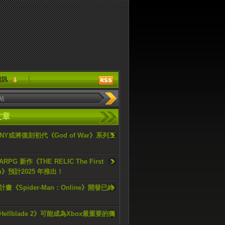
資訊
文章
ONY或將復刻初代《God of War》系列三
PG 新作《THE RELIC The First
an》預計2025 年推出！
畫《Spider-Man：Online》開發已終
ellblade 2》可能成為Xbox最重要的獨