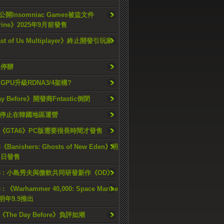
開Insomniac Games被盜文件
rine》2025年9月前發售
ast of Us Multiplayer》終止開發引玩家
久停辦
o GPU升級RDNA3/4架構?
ay Before》開發商Fntastic倒閉
h將停止在韓國地區運營
《GTA6》PC版需要很長時間才發售
《Banishers: Ghosts of New Eden》明
4 日發售
23 : 小島秀夫與微軟共同研發新作《OD》
 : 《Warhammer 40,000: Space Marine
檔明年9.9推出
《The Day Before》負評如潮