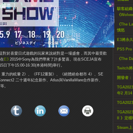
駭客組織公
《Wolve
《The L
憤怒
E3將永
PS5 Pr
這對於喜愛日式遊戲的玩家來說絕對是一場盛會，而其中最受歡
《The D
竟在
E3
2015中Sony為我們帶來了許多驚喜。現在SCEJA宣布
日下午15:00-16:30(本港時間)舉行。
Twitc
E 重力的眩暈 2》、《FF12重製》、《絕體絕命都市 4》、SE
開發者：
​Connect2 二十週年紀念新作、Atlus與VanillaWare合作新作、
等等。
TGA2023
年2 月1
TGA20
TGA2023
II 》定
Steam上