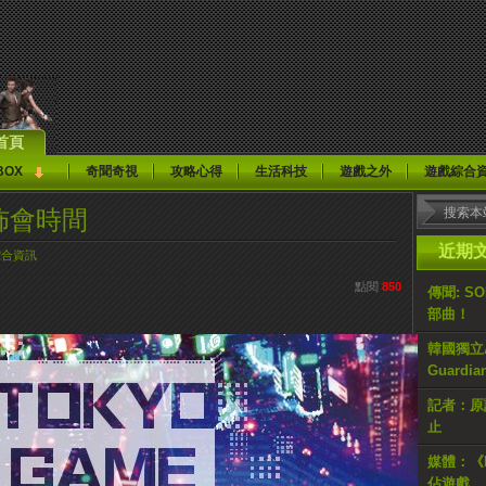
首頁
BOX
奇聞奇視
攻略心得
生活科技
遊戲之外
遊戲綜合
發佈會時間
近期
綜合資訊
點閱
850
傳聞: S
部曲！
韓國獨立AR
Guardi
記者：原計
止
媒體：《H
佔遊戲