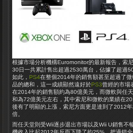
根據市場分析機構Euromonitor的最新報告，索
30日一共累計售出超過2530萬台，佔據了超過
如此，
PS4
在整個2014年的銷售額甚至超過了
品的總和，這一成績顯然遠好於
PS3
曾經的市場
在2014年的銷售額約為80億美元，而微軟與任
和為72億美元左右，其中索尼和微軟的業績在20
後有了明顯的上漲，索尼方面更是達到了2012
倍。
而任天堂則受Wii逐步退出市場以及Wii U銷售不
機收入比起2012年反而下降了約25%。把過錯全都