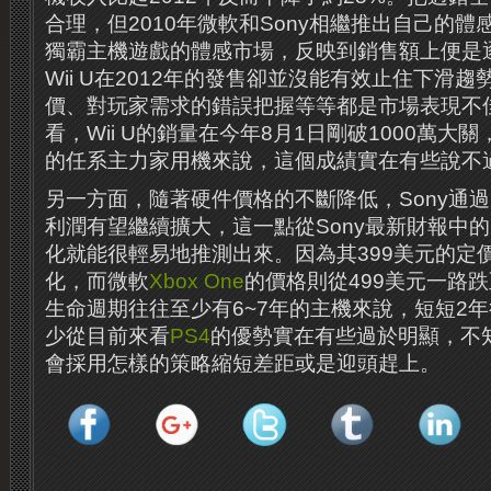
合理，但2010年微軟和Sony相繼推出自己的體
獨霸主機遊戲的體感市場，反映到銷售額上便是
Wii U在2012年的發售卻並沒能有效止住下滑
價、對玩家需求的錯誤把握等等都是市場表現不
看，Wii U的銷量在今年8月1日剛破1000萬大
的任系主力家用機來說，這個成績實在有些說不
另一方面，隨著硬件價格的不斷降低，Sony通過
利潤有望繼續擴大，這一點從Sony最新財報中的
化就能很輕易地推測出來。因為其399美元的定
化，而微軟
Xbox One
的價格則從499美元一路跌
生命週期往往至少有6~7年的主機來說，短短2
少從目前來看
PS4
的優勢實在有些過於明顯，不
會採用怎樣的策略縮短差距或是迎頭趕上。