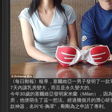
《每日郵報》報導，塞爾維亞一男子發明了一款
7天內讓乳房變大，而且是永久變大的。
今年30歲的塞爾維亞發明家米蘭（Milan），
房，他便萌生了這一想法。經過幾個月的潛心研
款神器，名叫“E-胸罩”，剛剛為之申請了專利。