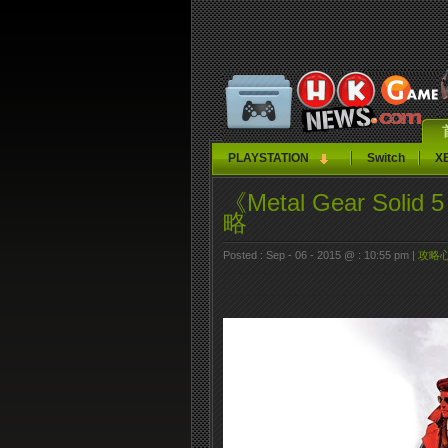
PLAYSTATION
Switch
X
《Metal Gear Solid
略
Posted : Sep - 06 - 2015 @ : 10:55 pm |
攻略