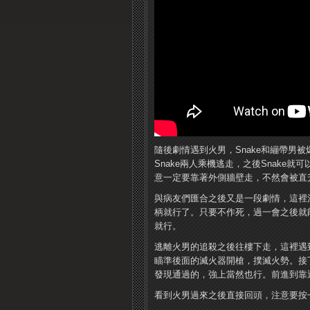
隨後劇情遇到火男，Snake和繃帶男
Snake兩人乘機逃走，之後Snak
意一定要靠著外側牆壁走，不然會被直
與病友們匯合之後又是一段劇情，這裡
柄就行了。只要不作死，過一會之後就
就行。
逃離火男的追殺之後往樓下走，這裡遇
瞄準後面的滅火器開槍，撲滅火勢。接
發現通過的，強上當然也行。前進到靠
看到火男過來之後直接回頭，注意要按