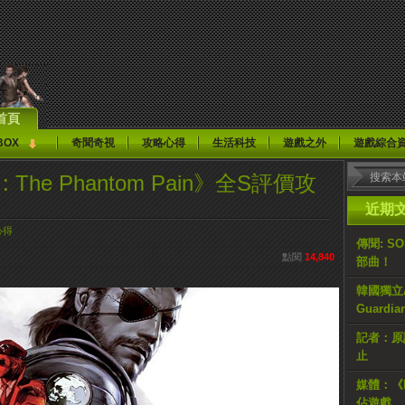
首頁
BOX
奇聞奇視
攻略心得
生活科技
遊戲之外
遊戲綜合
 5 : The Phantom Pain》全S評價攻
近期
心得
傳聞: S
點閱
14,840
部曲！
韓國獨立AR
Guardi
記者：原計
止
媒體：《H
佔遊戲