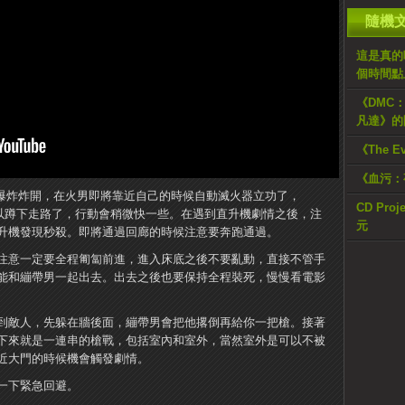
隨機
這是真的嗎
個時間點
《DMC：
凡達》的
《The E
《血污：
被爆炸炸開，在火男即將靠近自己的時候自動滅火器立功了，
CD Pr
e就可以蹲下走路了，行動會稍微快一些。在遇到直升機劇情之後，注
元
升機發現秒殺。即將通過回廊的時候注意要奔跑通過。
注意一定要全程匍匐前進，進入床底之後不要亂動，直接不管手
能和繃帶男一起出去。出去之後也要保持全程裝死，慢慢看電影
到敵人，先躲在牆後面，繃帶男會把他撂倒再給你一把槍。接著
下來就是一連串的槍戰，包括室內和室外，當然室外是可以不被
近大門的時候機會觸發劇情。
一下緊急回避。