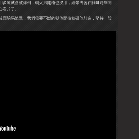
用多遠就會被炸倒，朝火男開槍也沒用，繃帶男會在關鍵時刻開
心看片了。
後面騎馬追擊，我們需要不斷的朝他開槍妨礙他前進，堅持一段