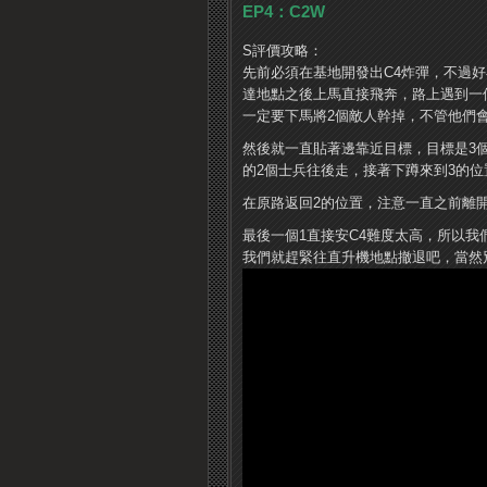
EP4：C2W
S評價攻略：
先前必須在基地開發出C4炸彈，不過
達地點之後上馬直接飛奔，路上遇到一
一定要下馬將2個敵人幹掉，不管他們
然後就一直貼著邊靠近目標，目標是3個
的2個士兵往後走，接著下蹲來到3的位
在原路返回2的位置，注意一直之前離
最後一個1直接安C4難度太高，所以
我們就趕緊往直升機地點撤退吧，當然