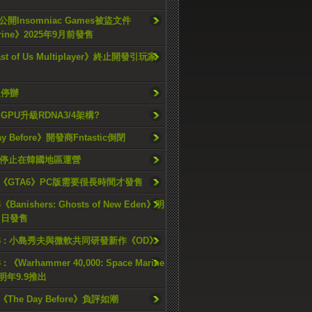
開Insomniac Games被盜文件
rine》2025年9月前發售
ast of Us Multiplayer》終止開發引玩家
久停辦
o GPU升級RDNA3/4架構?
ay Before》開發商Fntastic倒閉
h將停止在韓國地區運營
《GTA6》PC版需要很長時間才發售
《Banishers: Ghosts of New Eden》明
4 日發售
23 : 小島秀夫與微軟共同研發新作《OD》
 : 《Warhammer 40,000: Space Marine
檔明年9.9推出
《The Day Before》負評如潮