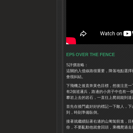
EP5 OVER THE FENCE
S評價攻略：
這關的入侵線路很重要，降落地點選擇
會很糾結。
下飛機之後直奔黃色目標，然後注意一
有2個巡邏兵，路邊的小房子中也有一
攀岩上去的岩石，一直往上爬就能到達
首先在後門處好好的標記一下敵人，下
到，時刻準備臥倒。
接著就繼續貼著右邊的山匍匐前進，目
你，不要亂動他就會回頭，乘機爬過去