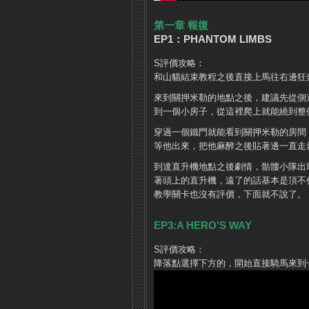
第一章 報復
EP1：PHANTOM LIMBS
S評價攻略：
和山貓結束教程之後直接上馬往右邊狂
來到關押米勒的地點之後，建議先從側
到一個小房子，從這裡爬上就能繞到整
穿過一個鐵門就能看到關押米勒的房間
等他出來，把他麻醉之後貼著邊一直走
到達直升機地點之後劇情，骷髏小隊出
著頭上的直升機，遠了的話基本是頂不
教學關卡也沒有評價，下面就不說了。
EP3:A HERO’S WAY
S評價攻略：
降落點選擇下方的，開始直接騎馬來到