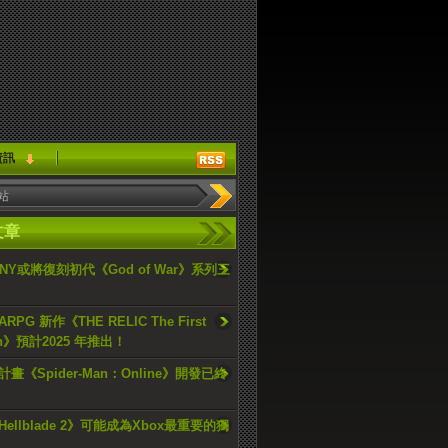
資訊
文章
ONY或將復刻初代《God of War》系列三
PG 新作《THE RELIC The First
an》預計2025 年推出！
畫《Spider-Man：Online》開發已終
ellblade 2》可能成為Xbox最重要的獨