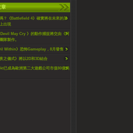
文章
？《Battlefield 4》確實將在未來的某
上出現
Devil May Cry 》的動作捕捉將交由《阿
團隊製作。
vil Within》恐怖Gameplay，8月發售
夜之儀式》將以2D和3D結合
ojekt已成為歐洲第二大遊戲公司市值80億美