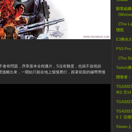
駭客組織公
《Wolve
《The L
憤怒
E3將永
PS5 Pr
《The D
不會有問題，序章基本全程播片，S沒有難度，也就不放視頻
Twitc
院裡逃離出來，一開始只能在地上慢慢爬行，跟著前面的繃帶男慢
開發者：
TGA2023
年2 月1
TGA20
TGA2023
II 》定
Steam上