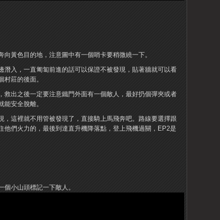
奔向黃色目的地，注意圖中有一個哨卡要稍微繞一下。
邊潛入，一直匍匐前進的話可以保證不被發現，貼著牆就可以看
個村莊的後面。
，救出之後一定要注意鐵門外面有一個敵人，最好扔個彈夾或者
就能安全脫離。
現，這裡就不用管被發現了，直接騎上馬飛奔吧。路線要選擇跟
住他們火力的，最後到達直升機降落點，登上飛機過關，EP2是
一個小山頭標記一下敵人。