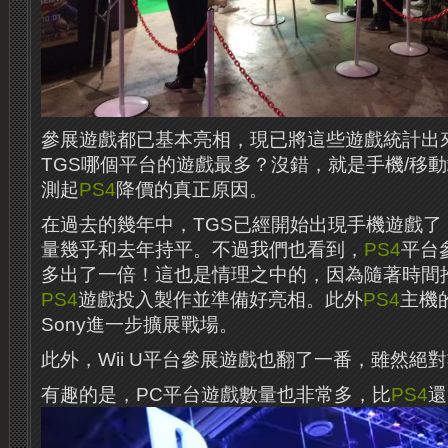
參展遊戲都已基本亮相，現已將這些遊戲統計出
TGS哪個平台的遊戲最多？沒錯，就是手機/移
測起
PS4
降價的真正原因。
在過去的幾年中，TGS已經開始出現手機遊戲了
量幾乎和去年持平。不過我們也看到，
PS4
平台
多出了一倍！這也是情理之中的，因為隨著時間
PS4
遊戲投入製作並準備好亮相。此外
PS4
主機
Sony進一步擴展戰場。
此外，Wii U平台參展遊戲也翻了一番，雖然絕
有趣的是，PC平台遊戲數量也非常多，比
PS4
還