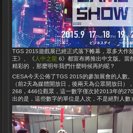
TGS 2015遊戲展已經正式落下帷幕，眾多大作
王》、《
人中之龍
6》都宣布將推出中文版。當
精彩的 ​​，那麼明年我們什麼時候再約呢？
CESA今天公佈了TGS 2015的參加展會的人
（前2天為媒體開放日，後兩天為公眾開放日）
268，446位觀眾，這一數字僅次於2013年的27
出的是，這些數字的單位是人次，不是絕對人數