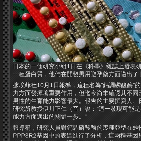
日本的一個研究小組1日在《科學》雜誌上發表
一種蛋白質，他們在開發男用避孕藥方面邁出了“
據埃菲社10月1日報導，這種名為“鈣調磷酸酶”
力方面發揮著重要作用，但迄今尚未確認其不同
男性的生育能力影響最大。報告的主要撰寫人、
研究所教授伊川正仁（音）說：“這一發現可能
能力方面邁出的關鍵一步。”
報導稱，研究人員對鈣調磷酸酶的幾種亞型在雄性
PPP3R2基因中的表達進行了分析，這兩種基