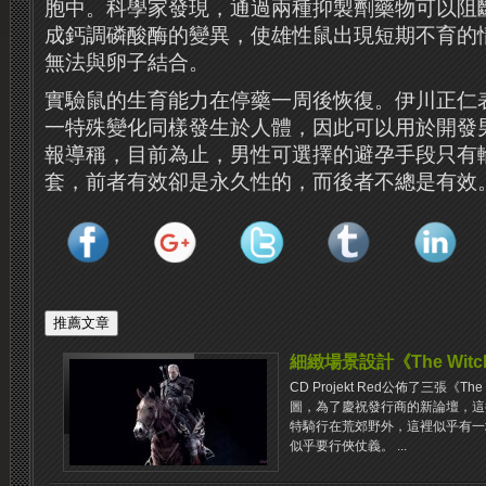
胞中。科學家發現，通過兩種抑製劑藥物可以阻斷
成鈣調磷酸酶的變異，使雄性鼠出現短期不育的
無法與卵子結合。
實驗鼠的生育能力在停藥一周後恢復。伊川正仁
一特殊變化同樣發生於人體，因此可以用於開發
報導稱，目前為止，男性可選擇的避孕手段只有
套，前者有效卻是永久性的，而後者不總是有效
細緻場景設計《The Witche
CD Projekt Red公佈了三張《The W
圖，為了慶祝發行商的新論壇，這
特騎行在荒郊野外，這裡似乎有一
似乎要行俠仗義。 ...