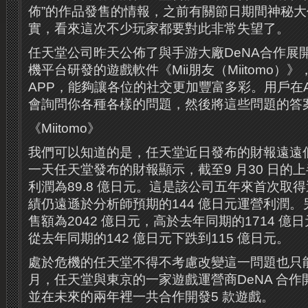
佈”的作品發售的情報，之前有關節日期間神秘
實，看來這次不少玩家都要對此非常失望了。
任天堂公司昨天公佈了與手游大廠DeNA合作展
機平台研發的遊戲軟件《Mii朋友（Miitomo）
APP，能夠讓各位的社交更加豐富多彩。用戶在A
會詢問你各種各樣的問題，然後將這些問題的答
《Miitomo》
我們可以知道的是，任天堂近日發布的財報遠遠
一天任天堂發布的財報顯示，截至9 月30 日的
利潤為89.8 億日元。這是該公司五年來首次取
績仍遠遜於分析師預期的144 億日元運營利潤
售額為2042 億日元，高於去年同期的1714 
從去年同期的142 億日元下跌到115 億日元。
處於危機的任天堂不得不考慮改變這一問題也只
月，任天堂與東京的一家遊戲運營商DeNA 合
並在未來的兩年裡一共合作開發5 款遊戲。