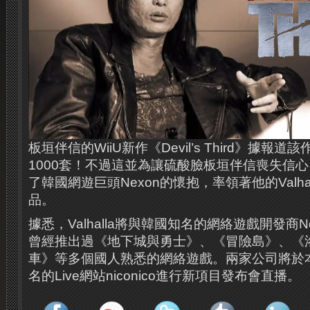
板垣伴信的WiiU新作《Devil’s Third》據報
1000套！不過這並為讓硫酸臉板垣伴信喪失信
了韓國網遊巨頭Nexon的懷抱，率領著他的Valh
品。
據悉，Valhalla將與韓國知名的網絡遊戲開發商
曾經推出過《地下城與勇士》、《冒險島》、《
車》等多個國人熟悉的網絡遊戲。兩家公司將於本
名的Live網站niconico進行新項目發布會直播。