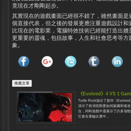
竟現在才剛剛起步。
其實現在的遊戲畫面已經很不錯了，雖然畫面是
個直接代表，但之後的發展更應注重遊戲設計和
比現在的電影業，電腦特效技術已經能打造出媲
更重要的靈魂，包括故事，人生和社會思考等方
象。
《Evolved》4 VS 1 Gam
Turtle Rock放出了新作《Evol
演示了扮演怪獸要如何躲藏和進攻
合，同時遊戲中還展示了許多強勁
它會在逐輪比賽中...