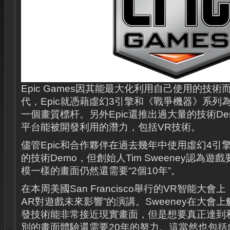
Epic Games因其能最大化利用自己使用的技
代，Epic就憑藉虛幻3引擎和《戰爭機器》系列為X
一個畫質標杆。另外Epic還推出過大量的技術D
平台能被開發利用的潛力，包括VR技術。
儘管Epic和合作夥伴在過去幾年中使用虛幻4引
的技術Demo，但創始人Tim Sweeney認為
模一樣的畫面仍然還需要“2個10年”。
在本周美國San Francisco舉行的VR智能大會
AR對遊戲未來影響”的演講。Sweeney在大會
發技術能非常接近現實畫面，但是想要真正達到
別的畫面體驗還需要20年的努力。這當然也包括