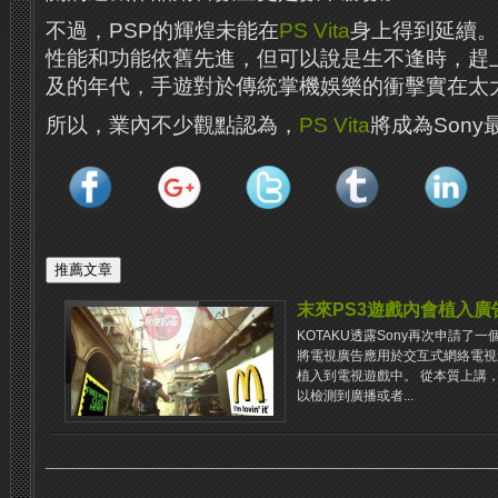
不過，PSP的輝煌未能在
PS Vita
身上得到延續。
性能和功能依舊先進，但可以說是生不逢時，趕
及的年代，手遊對於傳統掌機娛樂的衝擊實在太
所以，業內不少觀點認為，
PS Vita
將成為Son
末來PS3遊戲內會植入廣
KOTAKU透露Sony再次申請了
將電視廣告應用於交互式網絡電視
植入到電視遊戲中。 從本質上講，
以檢測到廣播或者...