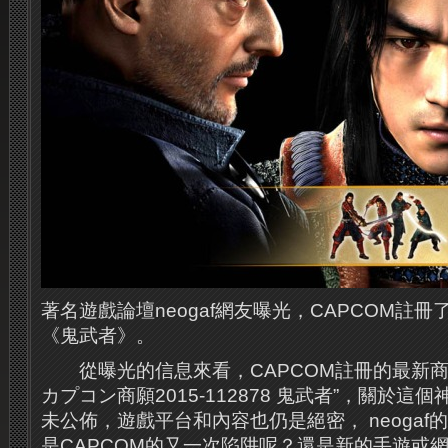
著名遊戲論壇neogaf網友曝光，CAPCOM註
《鬼武者》。
從曝光的信息來看，CAPCOM註冊的最新商
カプコン商願2015-112878 鬼武者”，關於
未公佈，遊戲平台和內容也仍是絕密， neoga
是CAPCOM的又一次陷阱呢？還是新的手遊或