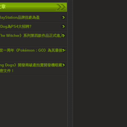
文章
layStation品牌扭虧為盈
y Dog為PS4大招聘?
The Witcher》系列第四款作品正式進入
世一周年《Pokémon：GO》為其最後一
ping Dogs》開發商破產拍賣開發機暗藏
加密文件！