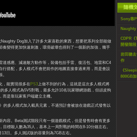
隨機
Sony靠P
Naught
CDPR《
此Naughty Dog加入了許多大家喜歡的東西，想要把系列全部能做
開發階段
節奏變得更加快速刺激，環境破壞也得到了一個新的加強，幾乎
岩田聰去
作
雷達感應、減速敵方動作等，裝備包括手雷、復活包、地雷和C4
自行搭配，多人模式不會把前作的地圖直接拿過來用，而是會設
《Slee
張。
800GB
化，能實現很多在
PS3
上做不到的行為，這就是這次多人模式將
》的多人模式為5V5對戰，最多允許10名玩家聯網游戲，但頑皮狗
，而是靠玩家客戶端建立主機。
》的多人模式加入載具元素，不過預計會被放在遊戲正式發售以
內容。Beta測試階段只有一個遊戲模式，但是發售時會有更多
，目標殺人數為35人，基本上一局對戰的時間在8-10分鐘左右。
2月13日。多人測試版的容量則為7GB左右。