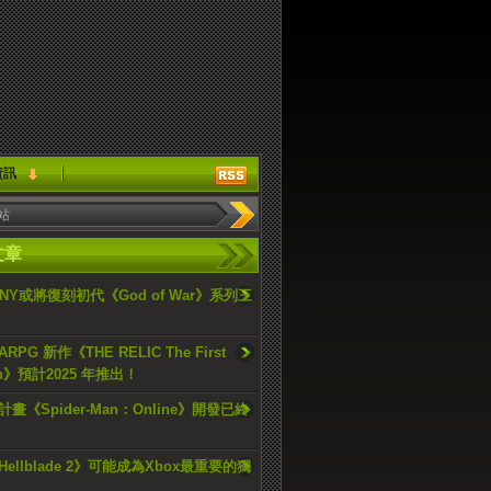
資訊
文章
ONY或將復刻初代《God of War》系列三
PG 新作《THE RELIC The First
an》預計2025 年推出！
畫《Spider-Man：Online》開發已終
ellblade 2》可能成為Xbox最重要的獨