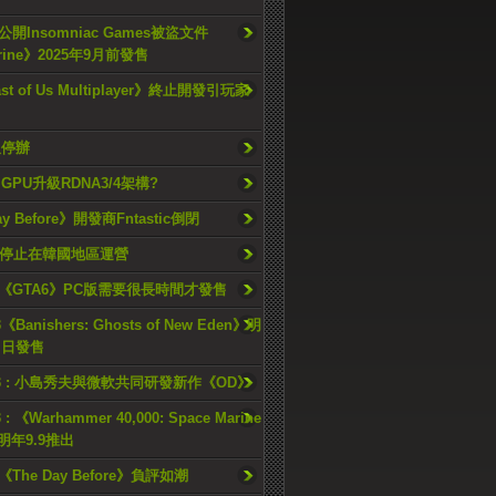
開Insomniac Games被盜文件
rine》2025年9月前發售
ast of Us Multiplayer》終止開發引玩家
久停辦
o GPU升級RDNA3/4架構?
ay Before》開發商Fntastic倒閉
h將停止在韓國地區運營
《GTA6》PC版需要很長時間才發售
《Banishers: Ghosts of New Eden》明
4 日發售
23 : 小島秀夫與微軟共同研發新作《OD》
 : 《Warhammer 40,000: Space Marine
檔明年9.9推出
《The Day Before》負評如潮