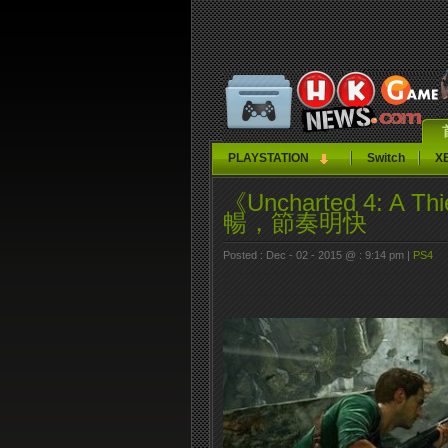
PLAYSTATION
Switch
X
《Uncharted 4: A
暢，節奏明快
Posted : Dec - 02 - 2015 @ : 9:14 pm |
PS4