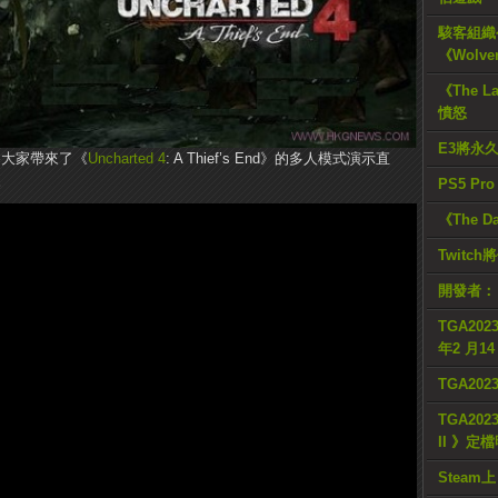
駭客組織公
《Wolve
《The L
憤怒
E3將永
晨為大家帶來了《
Uncharted 4
: A Thief’s End》的多人模式演示直
。
PS5 Pr
《The D
Twitc
開發者：
TGA2023
年2 月1
TGA20
TGA2023
II 》定
Steam上