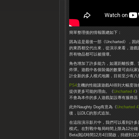
簡單整理後的情報匯總如下：
因為這是最後一部《Uncharted》，因
的東西都交代出來，從演示來看，遊戲
所有物品都可以被撞壞。
角色增加了許多能力，如運距離投擲、
炸彈。遊戲中各個裝備的數量可由玩家
計全新的多人模式地圖，目前至少有八
PS4
主機的性能讓遊戲AI得到大幅度強
提供更多可能的理由。《
Uncharted 4
不會為本作的多人遊戲架設專有服務器
此外Naughty Dog有意為《
Uncharted 4
後，以DLC的形式追加。
在這段演示影片中，我們可以看到許多新
模式。在對戰中每局時間上限為12分鐘
Beta測試時間12月4日開啟，持續到1