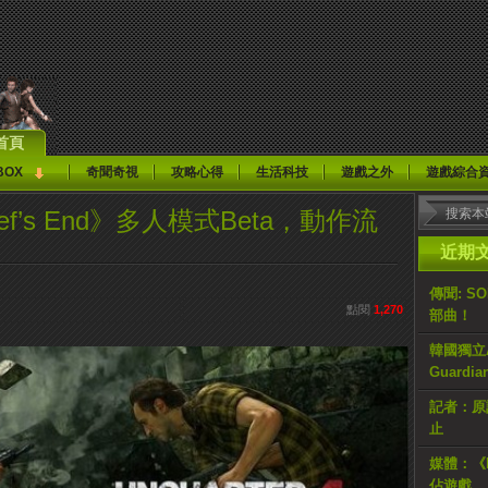
首頁
BOX
奇聞奇視
攻略心得
生活科技
遊戲之外
遊戲綜合
 Thief’s End》多人模式Beta，動作流
近期
傳聞: S
點閱
1,270
部曲！
韓國獨立AR
Guardi
記者：原計
止
媒體：《H
佔遊戲