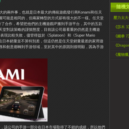
游
隨機
大的兩件事，也就是日本最大的傳統遊戲發行商Konami和任天
壓力太大
圖可能是相同的，但兩家轉型的方式卻有很大的不一樣。任天堂
行了合作，希望把他們的主機遊戲IP搬到手游平台，其中的五款
《莎木 
天堂對該策略的謹慎態度，目前該公司最看重的仍然是主機遊
比較失敗，儘管得益於《Splatoon》和《Super Mario
《鐵拳 
該硬件在日本銷量並不算特別差，但這仍然是任天堂銷量最差的家用遊
《Drago
務和創意都轉到手游領域，至於其中的原因則很明顯，因為手游
。
《魔物獵
大膽，該公司的手游一部分在日本市場取得了不錯的成績，所以他們