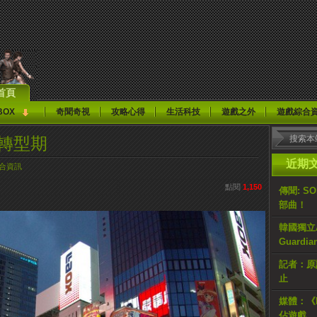
首頁
BOX
奇聞奇視
攻略心得
生活科技
遊戲之外
遊戲綜合
的轉型期
近期
合資訊
點閱
1,150
傳聞: S
部曲！
韓國獨立AR
Guardi
記者：原計
止
媒體：《H
佔遊戲