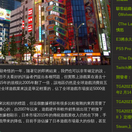
駭客組織公
《Wolve
《The L
憤怒
E3將永
PS5 Pr
《The D
Twitc
略顯奇怪的一年，隨著它的即將結束，我們也可以非常確定的說，
不太看好的評論者們提出各種問題，​​但實際上游戲業在過去十
開發者：
15年的規模比2005年翻了一倍，該地區仍然是全球遊戲消費前五
TGA2023
於全球遊戲業來說是舉足輕重的，佔了全球遊戲市場接近5000億
年2 月1
TGA20
來比較好的標題，但這個數據裡卻有很多比較複雜的東西需要了
心的，自2007年以來，遊戲硬件和軟件銷售就出現了輕微下
TGA2023
數據都顯示，日本市場2015年的傳統遊戲業收入仍然在下降，手
II 》定
戲帶來的降低，目前手游佔據了日本遊戲市場最大的份額，甚至
Steam上