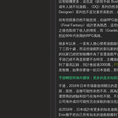
比智能機更多，這也是《妖怪手錶 Bus
成年人就不玩遊戲，《DQ》系列仍然非常受歡迎
Designer》系列也不是兒童所喜歡
但有些因素仍然不能忽視，在線RPG遊
《Final Fantasy》或許更為
之後也取得了收入的增長，而《Granblue Fa
想起90年代初期的RPG風格。
很多年以來，一直有人擔心懷舊遊戲能
了三四十歲，而這些遊戲對於新玩家的
的玩家已經把智能機作為了首選遊戲平
手游已經不再是那麼不合時宜，主機遊
到了最高記錄，預計會超過2000萬，
PS
差無幾，如果你要做一款日本遊戲，那麼
手游轉型和海外擴張：更多的是未知因
不過，2016年日本市場最值得關注的
跟，當然，這種可能性依然不高，因為
運營商的經驗和技巧在海外吃不開。不
公司海外成功可能性完全抹殺的做法也
在2016年，日本或許有更多的知名遊戲
Enix幾乎把自己所有知名的遊戲都搬