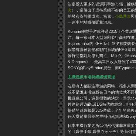
決定投入更多的資源到手游市場，據稱
夫
），還傳出了虐待業績不好的員工的醜
的發布依然很成功。當然，
小島秀夫
與
一連串的離職傳聞和消息。
Konami轉型手游或許是2015年企
注。每一家日本大型遊戲發行商都在進
Square Enix的《FF 15》並沒有能
個帶有復雜背景和戰鬥系統的RPG遊戲《Mo
發行商都對此感到嚮往。Mixi的《Monste
& Dragons》，最高單日收入達到了
SONY的PlayStation展台，而Cyga
主機遊戲市場持續緩慢衰退
在所有人都關注手游的同時，很多人開
並不是說主機遊戲在日本的地位就不再
機遊戲公司，這是很難的決定，畢竟坐
再達到過Wii以及DS時代的輝煌，但
暢銷的遊戲都是3DS遊戲，全年的頂級遊
任天堂銷量最差的主機仍然無法和Son
日本主機行業之所以仍然佔據非常重要
的《妖怪手錶 妖怪ウォッチ》等系列