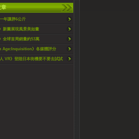
文章
一年讓胖6公斤
3》新圖展現風景美如畫
7》全球首周銷量約53萬
n Age:Inquisition》各媒體評分
人 VR》登陸日本街機要不要去試試