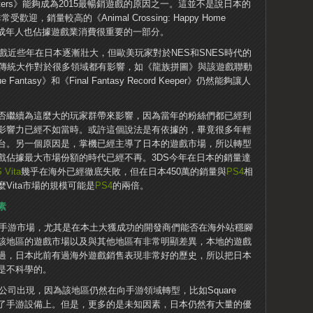
ters》能夠成為2015最暢銷遊戲的原因之一。這並不是說日本的
，銷量較高的《Animal Crossing: Happy Home
的，成年人也佔據遊戲業消費很重要的一部分。
戲近些年在日本逐漸壯大，但歐美玩家對於NES和SNES時代的
熟悉，這些傳統大作對於很多領域都有影響，如《龍族拼圖》與該遊戲聯動
ntasy》和《Final Fantasy Record Keeper》仍然能夠讓人
否繼續為這麼大的玩家群帶來影響，因為當年的粉絲們都已經到
影響力已經不如當時。或許這個說法是有依據的，畢竟很多年輕
台。另一個原因是，掌機已經主導了日本的遊戲市場，所以轉型
戲佔據最大市場份額的時代已經不再。3DS今年在日本的銷量達
 Vita
幾乎在海外已經徹底失敗，但在日本450萬的銷量與
PS4
相
Vita市場的規模可能是
PS4
的兩倍。
素
是手游市場，尤其是在本土大獲成功的開發商們能否在海外站穩腳
該地區的遊戲市場以及與其他地區有非常明顯差異，本地的遊戲
過，日本此前有過海外遊戲銷售表現非常好的歷史，所以把日本
是不科學的。
公司出現，因為該地區仍然在向手游領域轉型，比如Square
到了手游設備上。但是，更多的是未知因素，日本仍然有大量的優