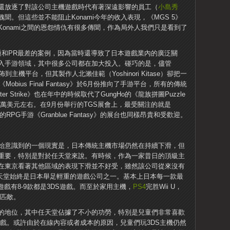
還放逐了對該公司主機遊戲時代有著深遠影響的員工（
小島秀
聞。但這些並不能阻止Konami今年的收入表現，《MGS 5》
Konami之間的恩怨情仇有很多傳聞，作為局外人我們只是看到了
業溝通和PR最差的案例，因為當時還導致了日本遊戲業內的廣泛關
入手游領域，其中很多公司都在加大投入。碰巧的是，儘管
夠發佈到主機平台，但其製作人北瀨佳範（Yoshinori Kitase）卻把一
bius Final Fantasy》於6月份推向了手游平台，所有的傳統
r Strike》也在年中的時候取代了GungHo的《龍族拼圖Puzzle
400萬美元左右。在9月份舉行的TGS展會上，最受關注的就是
mes的RPG手游《Granblue Fantasy》的展台也同樣昂貴和受歡迎。
始意識到的一個現實是，日本傳統主機市場仍然在持續下滑，但
重要，特別是對於任天堂來說。有時候，作為一家昔日的頂級主
在東京看著其他區域的表現下滑並不好受，雖然該公司從來沒有
任天堂始終是日本舉足輕重的遊戲公司之一。基本上日本每一款最
戲有8-9款都是3DS遊戲。而至於家用主機，
PS4
完胜Wii U，
y匹敵。
的地位，其中任天堂佔據了不小的功勞，特別是兒童們非常喜歡
遊戲。或許由於在線內容或者成本的原因，兒童們玩3DS主機仍然