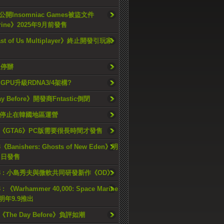
開Insomniac Games被盜文件
rine》2025年9月前發售
ast of Us Multiplayer》終止開發引玩家
久停辦
o GPU升級RDNA3/4架構?
ay Before》開發商Fntastic倒閉
h將停止在韓國地區運營
《GTA6》PC版需要很長時間才發售
《Banishers: Ghosts of New Eden》明
4 日發售
23 : 小島秀夫與微軟共同研發新作《OD》
 : 《Warhammer 40,000: Space Marine
檔明年9.9推出
《The Day Before》負評如潮