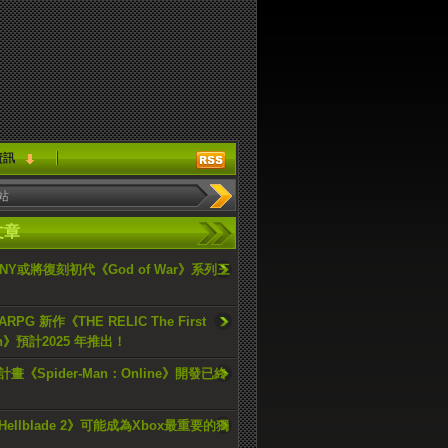
資訊
文章
ONY或將復刻初代《God of War》系列三
PG 新作《THE RELIC The First
an》預計2025 年推出！
畫《Spider-Man：Online》開發已終
ellblade 2》可能成為Xbox最重要的獨