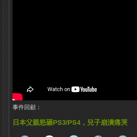
事件回顧：
日本父親怒砸PS3/PS4，兒子崩潰痛哭