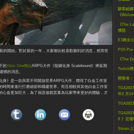
駭客組織公
《Wolve
《The L
憤怒
E3將永
PS5 Pr
是新的開始。對於新的一年，大家都比較喜歡聽到好消息，然而世
《The D
下的
Xbox One
獨佔
ARPG大作《龍鱗化身 Scalebound》將延期
Twitc
人遺憾的消息。
開發者：
身》是一款與眾不同開放世界ARPG大作，體現了白金工作室
的時間來進行打磨細節和構建世界。而且相較與其他白金工作室
TGA2023
的心血更加巨大，為了保證遊戲質量為玩家帶來更好的體驗，才
年2 月1
TGA20
TGA2023
II 》定
Steam上