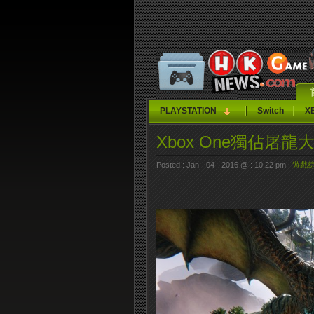
PLAYSTATION
Switch
X
Xbox One獨佔屠
Posted : Jan - 04 - 2016 @ : 10:22 pm |
遊戲