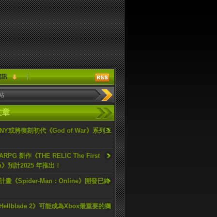
資訊
文章
ONY或將復刻初代《God of War》系列三
PG 新作《THE RELIC The First
an》預計2025 年推出！
畫《Spider-Man：Online》開發已終
ellblade 2》可能成為Xbox最重要的獨