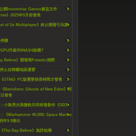
開Insomniac Games被盜文件
rine》2025年9月前發售
ast of Us Multiplayer》終止開發引玩家
久停辦
o GPU升級RDNA3/4架構?
ay Before》開發商Fntastic倒閉
h將停止在韓國地區運營
《GTA6》PC版需要很長時間才發售
《Banishers: Ghosts of New Eden》明
4 日發售
23 : 小島秀夫與微軟共同研發新作《OD》
 : 《Warhammer 40,000: Space Marine
檔明年9.9推出
《The Day Before》負評如潮