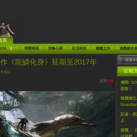
首頁
BOX
奇聞奇視
攻略心得
生活科技
遊戲之外
遊戲綜合
龍大作《龍鱗化身》延期至2017年
近期
綜合資訊
點閱
930
傳聞: S
部曲！
韓國獨立AR
Guardi
記者：原計
止
媒體：《H
佔遊戲