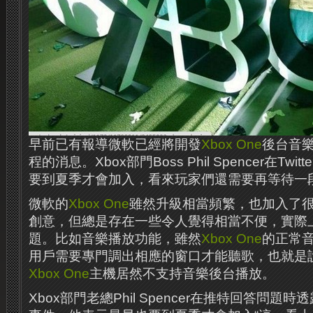
早前已有報導微軟已經將開發
Xbox One
後台音
程的消息。Xbox部門Boss Phil Spencer在Tw
要到夏季才會加入，看來玩家們還需要再等待一
微軟的
Xbox One
雖然升級相當頻繁，也加入了
創意，但總是存在一些令人覺得相當不便，實際
題。比如音樂播放功能，雖然
Xbox One
的正常
用戶需要專門調出相應的窗口才能聽歌，也就是
Xbox One
主機居然不支持音樂後台播放。
Xbox部門老總Phil Spencer在推特回答問