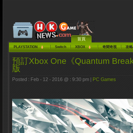
首頁
PLAYSTATION
Switch
XBOX
奇聞奇視
攻略
預訂Xbox One《Quantum Br
版
Posted : Feb - 12 - 2016 @ : 9:30 pm |
PC Games