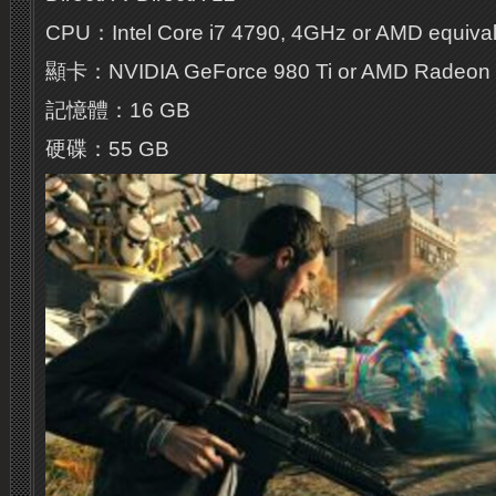
CPU：Intel Core i7 4790, 4GHz or AMD equival
顯卡：NVIDIA GeForce 980 Ti or AMD Radeon
記憶體：16 GB
硬碟：55 GB