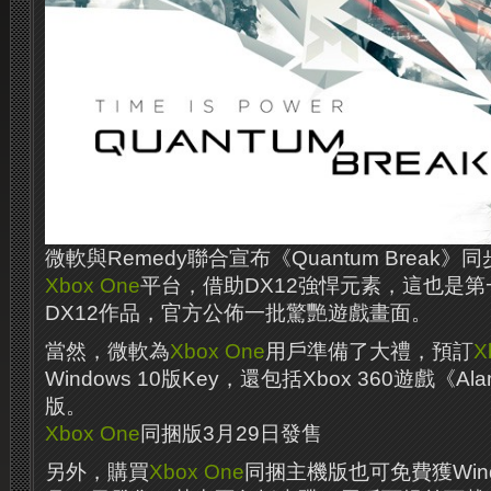
微軟與Remedy聯合宣布《Quantum Break》同步
Xbox One
平台，借助DX12強悍元素，這也是第
DX12作品，官方公佈一批驚艷遊戲畫面。
當然，微軟為
Xbox One
用戶準備了大禮，預訂
X
Windows 10版Key，還包括Xbox 360遊戲《Al
版。
Xbox One
同捆版3月29日發售
另外，購買
Xbox One
同捆主機版也可免費獲Wind