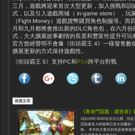
三月，遊戲將迎來首次大型更新，加入挑戰和訓
式，以及引入遊戲商城（ in-game store） 
（Fight Money）遊戲貨幣購買角色制服等。
月和九月都將會推出新的DLC角色包，在六月份
式，大大擴展故事劇情的長度和豐富性提升可玩
官方曾經聲明不會像《街頭霸王 4》一樣發售數
擴展更新的方式保持遊戲性。
《街頭霸王 5》支持PC和
PS4
跨平台對戰
《勇者鬥惡龍：建造者》
SQUARE ENIX在近日公開，預
惡龍建造大師復興亞雷夫加爾多》（PS
報。 本作的主要目的就是複興被