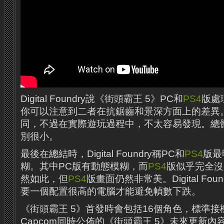
Digital Foundry說《街頭霸王 5》PC和
PS4
版處
你可以注意到二者在抗鋸齒和景深方面上的差異
同，不過在實際遊玩過程中，不太容易發現。總
別很小。
最後在總結時，Digital Foundry稱PC和
PS4
版最
糊。其中PC版有動態模糊，而
PS4
版似乎完全沒
然如此，但
PS4
版畫面仍然非常美。Digital Fo
要一個配置很高的電腦才能避免幀數下跌。
《街頭霸王 5》首發時會包括16個角色，標準接
Capcom同時公佈的《街頭霸王 5》未來更新內