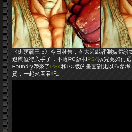
《街頭霸王 5》今日發售，各大遊戲評測媒體紛
遊戲值得入手了，不過PC版和
PS4
版究竟如何選擇呢
Foundry帶來了
PS4
和PC版的畫面對比以作參考
質，一起來看看吧。