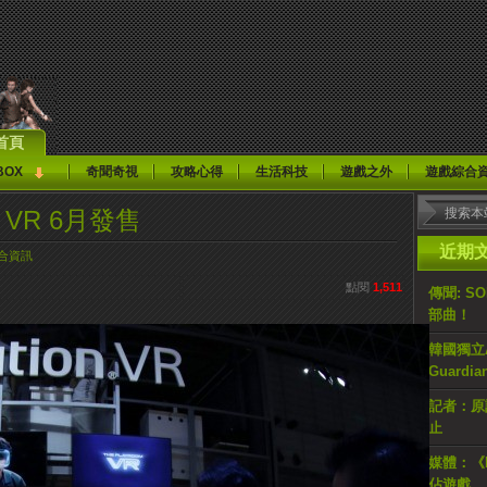
首頁
BOX
奇聞奇視
攻略心得
生活科技
遊戲之外
遊戲綜合
n VR 6月發售
近期
合資訊
點閱
1,511
傳聞: S
部曲！
韓國獨立AR
Guardi
記者：原計
止
媒體：《H
佔遊戲