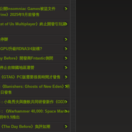
開Insomniac Games被盜文件
rine》2025年9月前發售
ast of Us Multiplayer》終止開發引玩家
久停辦
o GPU升級RDNA3/4架構?
ay Before》開發商Fntastic倒閉
h將停止在韓國地區運營
《GTA6》PC版需要很長時間才發售
《Banishers: Ghosts of New Eden》明
4 日發售
23 : 小島秀夫與微軟共同研發新作《OD》
 : 《Warhammer 40,000: Space Marine
檔明年9.9推出
《The Day Before》負評如潮