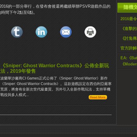
2016的一部分舉行，在發布會後還將繼續舉辦PSVR遊戲作品的
隨機
地時間下午2點至6點。
2016最
《進擊的
《討鬼傳
官方詳解P
EA:《Ba
《Modern
《Sniper: Ghost Warrior Contracts》公佈全新玩
法，2019年發售
波蘭華沙廠商CI Games正式公佈了《Sniper: Ghost Warrior》新作
《Sniper: Ghost Warrior Contracts》。這款遊戲設定在西伯利亞嚴寒
荒原，將會有全新次世代級畫質。另外引入全新作戰玩法，支持單機
戰役與多人模式...