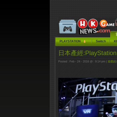
PLAYSTATION
Switch
X
日本產經:PlayStatio
Posted : Feb - 24 - 2016 @ : 9:14 pm |
遊戲綜