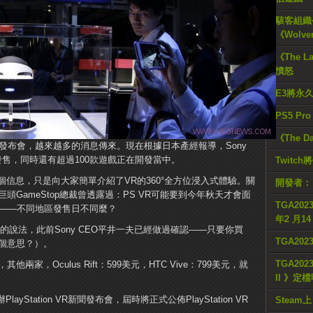
駭客組織公
《Wolve
《The L
憤怒
E3將永
PS5 Pr
《The D
on VR發布會，越來越多的消息傳來。現在根據日本產經報導，Sony
售，同時還有超過100款遊戲正在開發當中。
Twitc
信息，只是向大家簡單介紹了VR的360°全方位浸入式體驗。關
開發者：
頭GameStop總裁曾透露過：PS VR可能要到今年秋天才會面
TGA2023
差——不同地區發售日不同麼？
年2 月1
發”的說法，此前Sony CEO平井一夫已經做過確認——只要你買
TGA20
麼個意思？）。
TGA2023
兩家，Oculus Rift：599美元，HTC Vive：799美元，就
II 》定
yStation VR新聞發布會，屆時將正式公佈PlayStation VR
Steam上