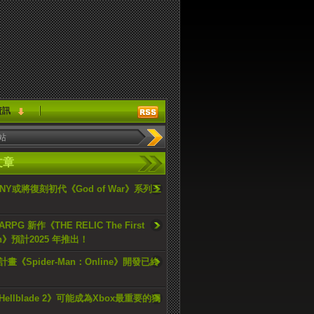
資訊
文章
ONY或將復刻初代《God of War》系列三
PG 新作《THE RELIC The First
an》預計2025 年推出！
畫《Spider-Man：Online》開發已終
ellblade 2》可能成為Xbox最重要的獨