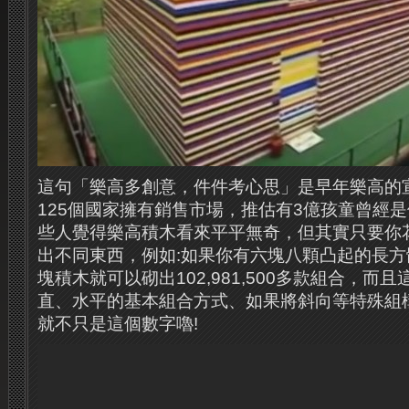
這句「樂高多創意，件件考心思」是早年樂高的
125個國家擁有銷售市場，推估有3億孩童曾經
些人覺得樂高積木看來平平無奇，但其實只要你
出不同東西，例如:如果你有六塊八顆凸起的長方
塊積木就可以砌出102,981,500多款組合，而
直、水平的基本組合方式、如果將斜向等特殊組
就不只是這個數字嚕!