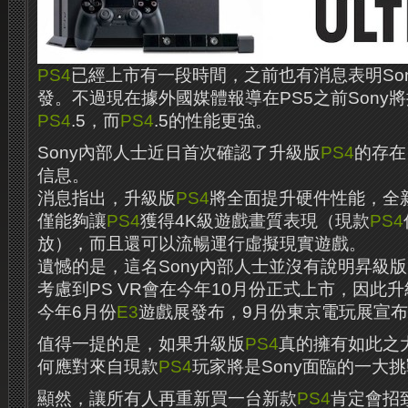
PS4
已經上市有一段時間，之前也有消息表明Son
發。不過現在據外國媒體報導在PS5之前Sony
PS4
.5，而
PS4
.5的性能更強。
Sony內部人士近日首次確認了升級版
PS4
的存在
信息。
消息指出，升級版
PS4
將全面提升硬件性能，全
僅能夠讓
PS4
獲得4K級遊戲畫質表現（現款
PS4
放），而且還可以流暢運行虛擬現實遊戲。
遺憾的是，這名Sony內部人士並沒有說明昇級版
考慮到PS VR會在今年10月份正式上市，因此
今年6月份
E3
遊戲展發布，9月份東京電玩展宣
值得一提的是，如果升級版
PS4
真的擁有如此之
何應對來自現款
PS4
玩家將是Sony面臨的一大
顯然，讓所有人再重新買一台新款
PS4
肯定會招