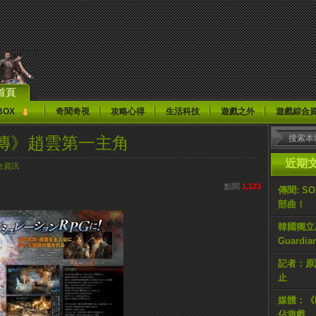
首頁
BOX
奇聞奇視
攻略心得
生活科技
遊戲之外
遊戲綜合
傳》趙雲第一主角
近期
合資訊
點閱
1,123
傳聞: S
部曲！
韓國獨立AR
Guardi
記者：原計
止
媒體：《H
佔遊戲