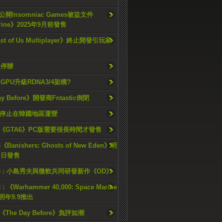
開Insomniac Games被盜文件
rine》2025年9月前發售
ast of Us Multiplayer》終止開發引玩家
久停辦
o GPU升級RDNA3/4架構?
ay Before》開發商Fntastic倒閉
h將停止在韓國地區運營
《GTA6》PC版需要很長時間才發售
《Banishers: Ghosts of New Eden》明
4 日發售
23 : 小島秀夫與微軟共同研發新作《OD》
 : 《Warhammer 40,000: Space Marine
檔明年9.9推出
《The Day Before》負評如潮