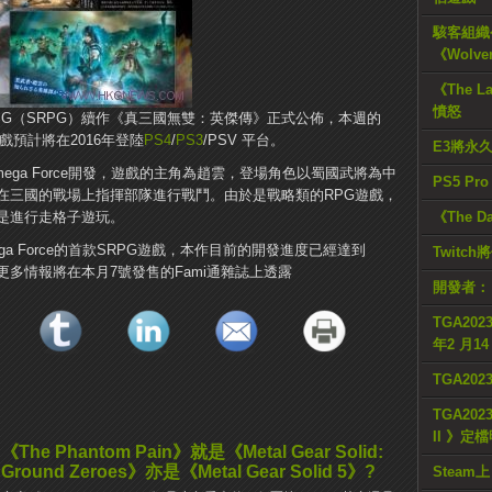
駭客組織公
《Wolve
《The L
憤怒
G（SRPG）續作《真三國無雙：英傑傳》正式公佈，本週的
戲預計將在2016年登陸
PS4
/
PS3
/PSV 平台。
E3將永
ga Force開發，遊戲的主角為趙雲，登場角色以蜀國武將為中
PS5 Pr
在三國的戰場上指揮部隊進行戰鬥。由於是戰略類的RPG遊戲，
是進行走格子遊玩。
《The D
a Force的首款SRPG遊戲，本作目前的開發進度已經達到
Twitc
更多情報將在本月7號發售的Fami通雜誌上透露
開發者：
TGA2023
年2 月1
TGA20
TGA2023
II 》定
《The Phantom Pain》就是《Metal Gear Solid:
Ground Zeroes》亦是《Metal Gear Solid 5》?
Steam上