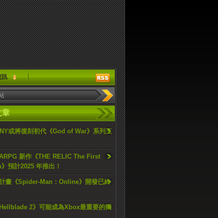
資訊
文章
ONY或將復刻初代《God of War》系列三
PG 新作《THE RELIC The First
an》預計2025 年推出！
畫《Spider-Man：Online》開發已終
ellblade 2》可能成為Xbox最重要的獨