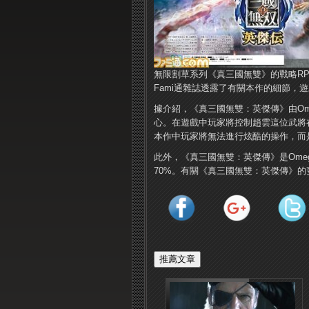
無限割草系列《真三國無雙》的戰略RP
Fami通雜誌透露了有關本作的細節，遊
據介紹，《真三國無雙：英傑傳》由Ome
心。在遊戲中玩家將控制趙雲這位武將
本作中玩家將無法進行炫酷的操作，而
此外，《真三國無雙：英傑傳》是Omeg
70%。有關《真三國無雙：英傑傳》的