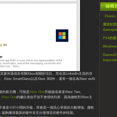
隨機
《Sonic
重現犯罪現場
Gameplay
PS4的最
Window
GamesC
Inqui
師，其參與過很多有關Xbox相關的項目。而在其LinkedIn主頁的項
e
、Xbox SmartGlass以及Xbox 360外，還有一個名為Xbox neXt
發的新主機，可能是
Xbox One
升級版或者是Xbox Two。
，
Xbox One
的繼任者似乎並不會很快到來，因為微軟對Xbox主
x主機肯定不會是小打小鬧的升級，而會是一個洗心革面的大幅增強。微軟
，能夠獲得最新的硬件並充分發揮這些硬件的性能。