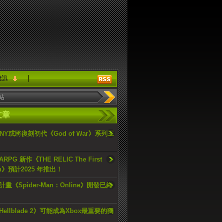
資訊
文章
ONY或將復刻初代《God of War》系列三
PG 新作《THE RELIC The First
an》預計2025 年推出！
畫《Spider-Man：Online》開發已終
ellblade 2》可能成為Xbox最重要的獨