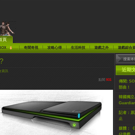
首頁
BOX
奇聞奇視
攻略心得
生活科技
遊戲之外
遊戲綜合
?
近期
合資訊
點閱
931
傳聞: S
部曲！
韓國獨立AR
Guardi
記者：原計
止
媒體：《H
佔遊戲