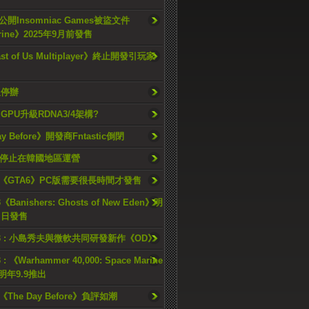
開Insomniac Games被盜文件
rine》2025年9月前發售
ast of Us Multiplayer》終止開發引玩家
久停辦
o GPU升級RDNA3/4架構?
ay Before》開發商Fntastic倒閉
h將停止在韓國地區運營
《GTA6》PC版需要很長時間才發售
《Banishers: Ghosts of New Eden》明
4 日發售
23 : 小島秀夫與微軟共同研發新作《OD》
 : 《Warhammer 40,000: Space Marine
檔明年9.9推出
《The Day Before》負評如潮