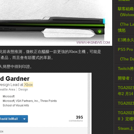
駭客組織公
《Wolve
《The L
憤怒
E3將永
PS5 Pr
ncer此前表態推測，微軟正在醞釀一款更強的Xbox主機，可能是
新產品，而且會有顛覆式的革新。
《The D
人簡歷中得到印證。
Twitc
開發者：
TGA2023
年2 月1
TGA20
TGA2023
II 》定
Steam上