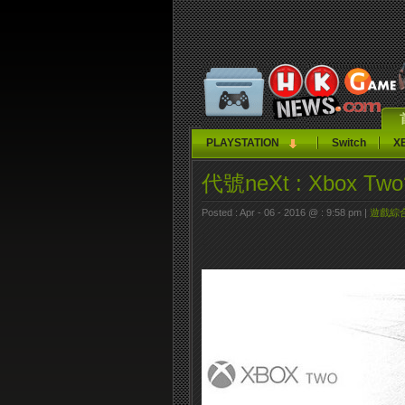
PLAYSTATION
Switch
X
代號neXt : Xbox Two
Posted : Apr - 06 - 2016 @ : 9:58 pm |
遊戲綜