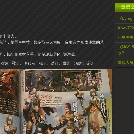
隨機
《Dyin
Xbox72
的十倍大。
小島秀夫
戰鬥，華麗空中技，飛空取巨人首級！
隊友合作形成連擊的系
《MGS 5
水?
開，報酬和素材入手，簡單說就是MH類游戲。
逃脫大師
6種類：戰士、暗殺者、獵人、法師、鐵匠、治療士等等