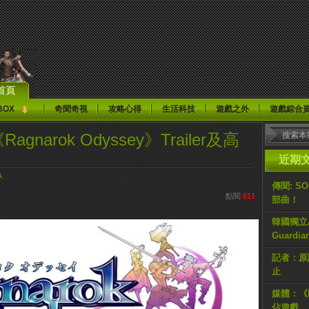
首頁
BOX
奇聞奇視
攻略心得
生活科技
遊戲之外
遊戲綜合
agnarok Odyssey》Trailer及高
近期
A
傳聞: S
點閱
611
部曲！
韓國獨立AR
Guardi
記者：原計
止
媒體：《H
佔遊戲