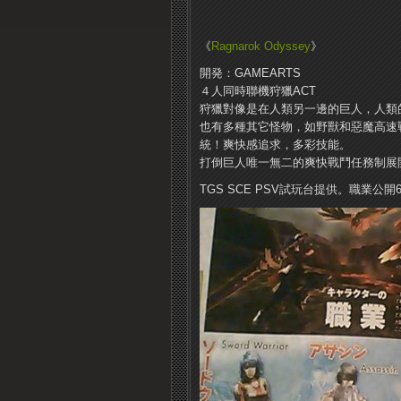
《
Ragnarok Odyssey
》
開発：GAMEARTS
４人同時聯機狩獵ACT
狩獵對像是在人類另一邊的巨人，人類
也有多種其它怪物，如野獸和惡魔
高速
統！
爽快感追求，多彩技能。
打倒巨人唯一無二的爽快戰鬥
任務制展
TGS SCE PSV試玩台提供。
職業公開