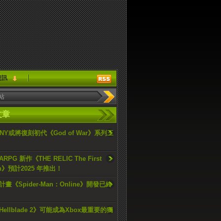
資訊
文章
ONY或將復刻初代《God of War》系列三
PG 新作《THE RELIC The First
an》預計2025 年推出！
畫《Spider-Man：Online》開發已終
ellblade 2》可能成為Xbox最重要的獨