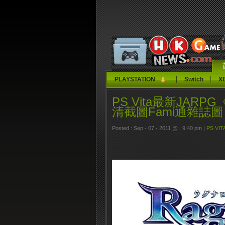
PLAYSTATION
Switch
X
PS Vita最新JARPG《R
清截圖Fami通雜誌圖
Posted : Sep - 07 - 2011 @ : 9:40 pm |
PS VIT