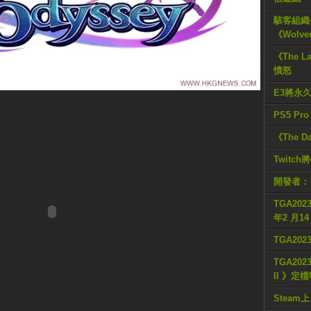
駭客組織公
《Wolve
《The L
憤怒
E3將永
PS5 Pr
《The D
Twitc
開發者：
TGA2023
年2 月1
TGA20
TGA2023
II 》定
Steam上