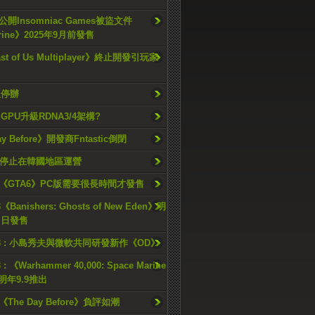
開Insomniac Games被盜文件
rine》2025年9月前發售
ast of Us Multiplayer》終止開發引玩家
久停辦
o GPU升級RDNA3/4架構?
ay Before》開發商Fntastic倒閉
h將停止在韓國地區運營
《GTA6》PC版需要很長時間才發售
《Banishers: Ghosts of New Eden》明
4 日發售
23 : 小島秀夫與微軟共同研發新作《OD》
 : 《Warhammer 40,000: Space Marine
檔明年9.9推出
《The Day Before》負評如潮