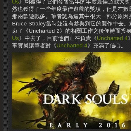
Us
》均獲得了它們發售當年的年度最佳遊戲大獎
然也獲得了一些年度最佳遊戲的獎項，但是在數
那兩款遊戲多。筆者認為這其中很大一部分原因是Neil
Bruce Straley當時並沒有參與到它的製作中
束了《Uncharted 2》的相關工作之後便轉而投
Us
》中去了，目前他們正在負責《
Uncharted 4
事實就讓筆者對《
Uncharted 4
》充滿了信心。