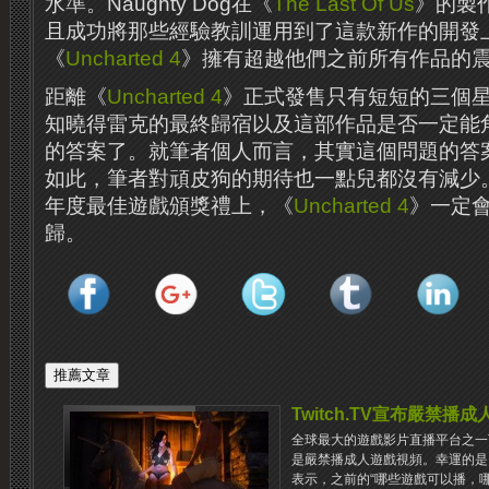
水準。Naughty Dog在《
The Last Of Us
》的製
且成功將那些經驗教訓運用到了這款新作的開發
《
Uncharted 4
》擁有超越他們之前所有作品的
距離《
Uncharted 4
》正式發售只有短短的三個
知曉得雷克的最終歸宿以及這部作品是否一定能
的答案了。就筆者個人而言，其實這個問題的答
如此，筆者對頑皮狗的期待也一點兒都沒有減少
年度最佳遊戲頒獎禮上，《
Uncharted 4
》一定
歸。
Twitch.TV宣布嚴禁播
全球最大的遊戲影片直播平台之一Tw
是嚴禁播成人遊戲視頻。幸運的是，
表示，之前的“哪些遊戲可以播，