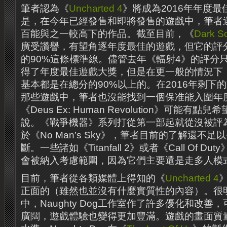
筆者認為《
Uncharted 4
》將成為2016年年度
是，在今年已經發售和即將發售的遊戲中，筆者
百能與之一較高下的作品。截至目前，《
Dark S
廣受讚譽，有望角逐年度最佳的遊戲，但它的評
的90%這條標準線。儘管去年《輻射4》的評分只
得了年度最佳遊戲大獎，但是在更一般的情況下
基本都是在總分的90%以上的。在2016年剩下
那些遊戲中，筆者也沒能找到一個保准能入圍年
《Deus Ex: Human Revolution》可能
說。《戰爭機器》系列打從第一部起就從沒被評
於《No Man’s Sky》，筆者目前的了解還不
斷。一些諸如《Titanfall 2》或者《Call Of 
會被納入考慮範圍，因為它們主要還是走多人模
目前，筆者從各類媒體上得知的《
Uncharted 4
正面的（雖然也並沒有什麼實質性的內容）。很
中，Naughty Dog工作室作了許多優化和改
廣闊，遊戲體驗也變得更加豐滿。遊戲的畫面質