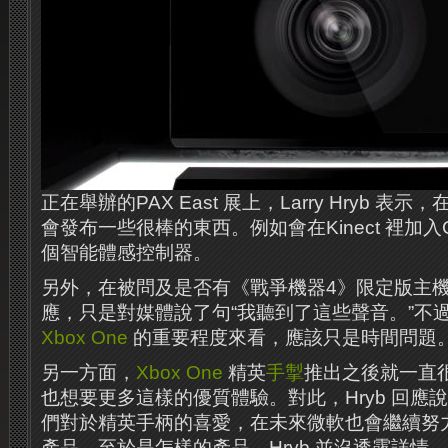
正在舉辦的PAX East 展上，Larry Hryb 表示
會發布一些很棒的東西。例如會在Kinect 裡加入C
個智能體感控制器。
另外，在被問及是否有《戰爭機器4》限定版主
應，只是對媒體說了句“我聽到了這些聲音。”不
Xbox One
的重要程度來看，應該只是時間問題
另一方面，
Xbox One
精英
手掣
推出之後就一直
也想要更多這樣的優質體驗。對此，Hryb 回應
們對於精英手柄的喜愛，在未來微軟也會繼續努
產品。至於是怎樣的產品，Hryb 並沒透露詳情。