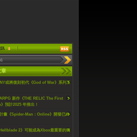
資訊
文章
ONY或將復刻初代《God of War》系列三
PG 新作《THE RELIC The First
an》預計2025 年推出！
畫《Spider-Man：Online》開發已終
ellblade 2》可能成為Xbox最重要的獨