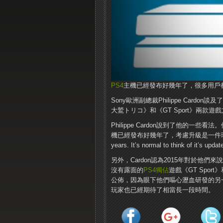
PS4
主機已經發布好幾年了，很多用戶
Sony歐洲副總裁Philippe Cardon談
大鷲トリコ》和《GT Sport》兩款遊
Philippe Cardon說到了他的一些看
機已經發布好幾年了，考慮升級是一件理所當
years. It’s normal to think
另外，Cardon認為2015年對於他
沒有露面的
PS4
獨佔
遊戲《GT Sport
公佈，因為眼下他們嘔心瀝血研發的另
玩家也已經期待了相當長一段時間。