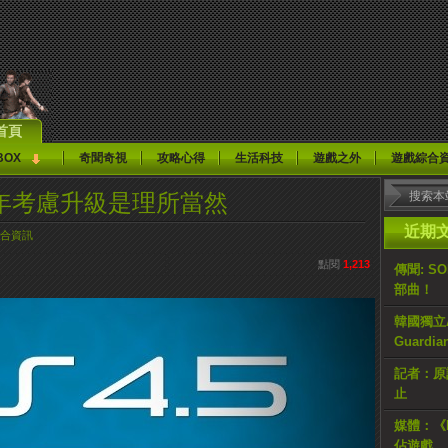
首頁
BOX
奇聞奇視
攻略心得
生活科技
遊戲之外
遊戲綜合
幾年考慮升級是理所當然
近期
合資訊
點閱
1,213
傳聞: S
部曲！
韓國獨立AR
Guardi
記者：原計
止
媒體：《H
佔遊戲