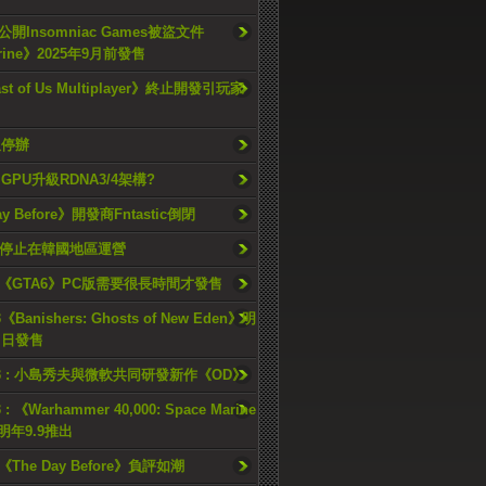
開Insomniac Games被盜文件
rine》2025年9月前發售
ast of Us Multiplayer》終止開發引玩家
久停辦
o GPU升級RDNA3/4架構?
ay Before》開發商Fntastic倒閉
h將停止在韓國地區運營
《GTA6》PC版需要很長時間才發售
《Banishers: Ghosts of New Eden》明
4 日發售
23 : 小島秀夫與微軟共同研發新作《OD》
 : 《Warhammer 40,000: Space Marine
檔明年9.9推出
《The Day Before》負評如潮