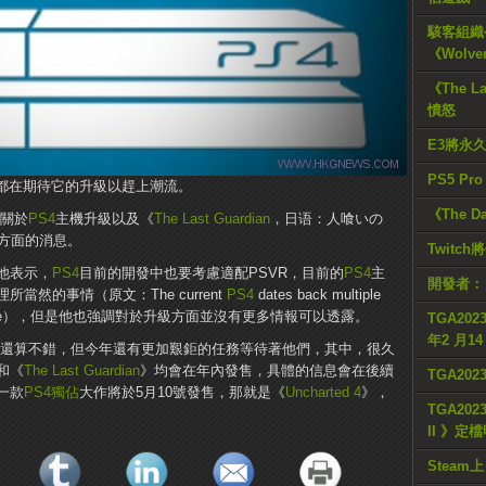
駭客組織公
《Wolve
《The L
憤怒
E3將永
PS5 Pr
都在期待它的升級以趕上潮流。
《The D
及了關於
PS4
主機升級以及《
The Last Guardian
，日语：人喰いの
戲方面的消息。
Twitc
法。他表示，
PS4
目前的開發中也要考慮適配PSVR，目前的
PS4
主
開發者：
然的事情（原文：The current
PS4
dates back multiple
 of it’s update），但是他也強調對於升級方面並沒有更多情報可以透露。
TGA2023
年2 月1
們來說還算不錯，但今年還有更加艱鉅的任務等待著他們，其中，很久
》和《
The Last Guardian
》均會在年內發售，具體的信息會在後續
TGA20
一款
PS4
獨佔
大作將於5月10號發售，那就是《
Uncharted 4
》，
TGA2023
II 》定
Steam上