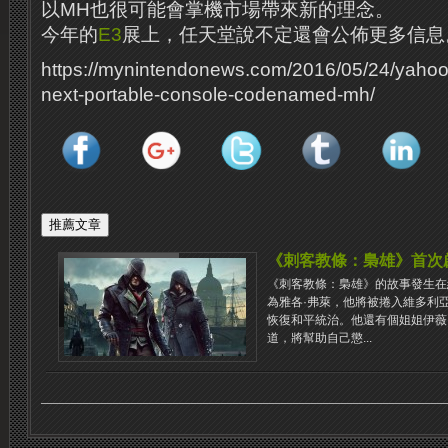
以MH也很可能會掌機市場帶來新的理念。
今年的
E3
展上，任天堂說不定還會公佈更多信息
https://mynintendonews.com/2016/05/24/yahoo
next-portable-console-codenamed-mh/
《刺客教條：梟雄》首次
《刺客教條：梟雄》的故事發生在
為雅各·弗萊，他將被捲入維多利
恢復和平統治。他還有個姐姐伊薇
道，將幫助自己懲...