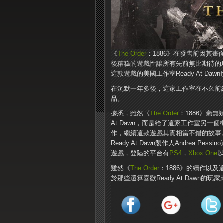
《
The Order
：1886》在發售前因其
後糟糕的遊戲性讓所有先前無比期待的
這款遊戲的美國工作室Ready At Da
在沉默一年多後，這家工作室在不久前終於
品。
據悉，雖然《
The Order
：1886》毫
At Dawn，而是給了這家工作室另
作，繼續這款遊戲其實相當不錯的故事。而
Ready At Dawn製作人Andrea 
遊戲，登陸的平台有
PS4
，
Xbox One
以
雖然《
The Order
：1886》的續作以
於那些還算喜歡Ready At Dawn