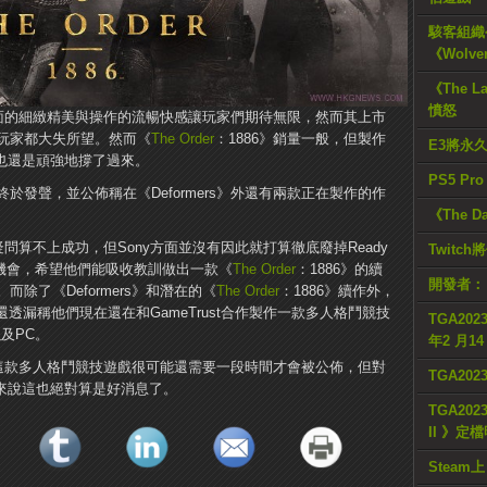
駭客組織公
《Wolve
《The L
憤怒
畫面的細緻精美與操作的流暢快感讓玩家們期待無限，然而其上市
玩家都大失所望。然而《
The Order
：1886》銷量一般，但製作
E3將永
wn也還是頑強地撐了過來。
PS5 Pr
發聲，並公佈稱在《Deformers》外還有兩款正在製作的作
《The D
無疑問算不上成功，但Sony方面並沒有因此就打算徹底廢掉Ready
Twitc
一個機會，希望他們能吸收教訓做出一款《
The Order
：1886》的續
開發者：
除了《Deformers》和潛在的《
The Order
：1886》續作外，
Pessino還透漏稱他們現在還在和GameTrust合作製作一款多人格鬥競技
TGA2023
及PC。
年2 月1
及這款多人格鬥競技遊戲很可能還需要一段時間才會被公佈，但對
TGA20
的玩家來說這也絕對算是好消息了。
TGA2023
II 》定
Steam上