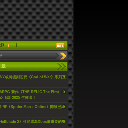
資訊
文章
ONY或將復刻初代《God of War》系列三
PG 新作《THE RELIC The First
an》預計2025 年推出！
畫《Spider-Man：Online》開發已終
ellblade 2》可能成為Xbox最重要的獨