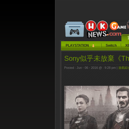
PLAYSTATION
Switch
X
Sony似乎未放棄《The
Posted : Jun - 06 - 2016 @ : 9:28 pm |
遊戲綜