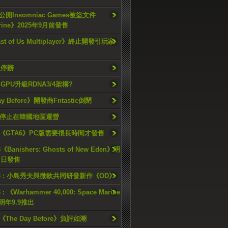
開Insomniac Games被盜文件
rine》2025年9月前發售
ast of Us Multiplayer》終止開發引玩家
久停辦
o GPU升級RDNA3/4架構?
ay Before》開發商Fntastic倒閉
h將停止在韓國地區運營
《GTA6》PC版需要很長時間才發售
《Banishers: Ghosts of New Eden》明
4 日發售
23 : 小島秀夫與微軟共同研發新作《OD》
 : 《Warhammer 40,000: Space Marine
檔明年9.9推出
《The Day Before》負評如潮