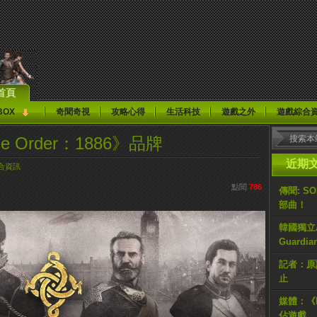
首頁
BOX
奇聞奇視
攻略心得
生活科技
遊戲之外
遊戲綜合
 Order：1886》品牌
近期
合資訊
點閱
786
傳聞: S
部曲！
韓國獨立AR
Guardi
記者：原計
止
媒體：《H
佔遊戲