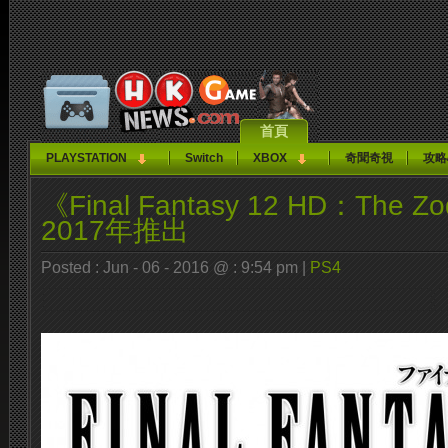
首頁
PLAYSTATION
Switch
XBOX
奇聞奇視
攻略
《Final Fantasy 12 HD：The Zo
2017年推出
Posted : Jun - 06 - 2016 @ : 9:54 pm |
PS4