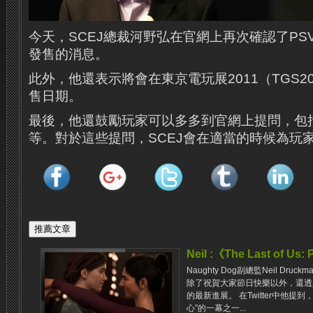
今天，
SCEJ
總裁河野弘在官網上再次確認了
PSV
發售的消息。
此外，他還表示將會在東京電玩展
2011
（
TGS2
售日期。
最後，他還鼓勵玩家可以多多到官網上提問，包
等。對於這些提問，
SCEJ
會在適當的時候為玩
Neil :《The Last of U
Naughty Dog副總監Neil Dru
除了祝賀大家節日快樂以外，還透露了關於《T
的最新進展。 在Twitter中他
心”的一幕之一...