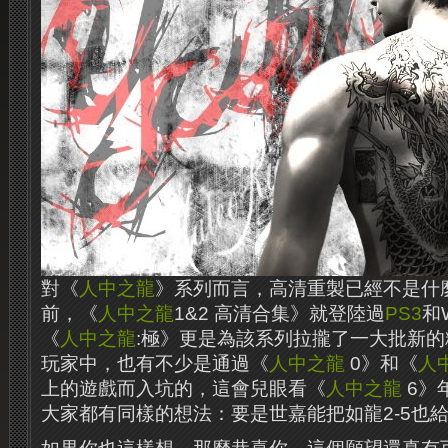
對《
人中之龍
》系列而言，高清重製已經不是什
前，《
人中之龍
1&2 高清合集》就登陸過
PS3
和
《
人中之龍
:極》更是為該系列拉攏了一大批新
玩家中，也有不少是通過《
人中之龍
0》和《
人
上的遊戲而入坑的，這會兒眼看《
人中之龍
6》
大家都有同樣的想法：要是世嘉能把如龍2-5也