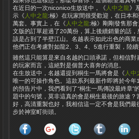
如果你也這樣想，那麼恭喜你，這個願望還真有
在近日的一次niconico生放送中，《
人中之龍
》
示《
人中之龍
:極》在玩家間很受歡迎，在日本和
萬套。事實上，在《
人中之龍
:極》剛剛發售那
文版的訂單超過了20萬份，算上後續銷量的話，
該是占到了半壁江山。名越表示如此出色的商業
他們正在考慮對如龍2、3、4、5進行重製，陸
雖然這只能算是來自名越的口頭承諾，但相信對
的玩家而言，這絕對是個普大喜奔的消息。
在生放送中，名越還提到桐生一馬將會是《
人中
唯一的可操作角色。這款系列最新作即將於今年1
的預告片中，我們看到了“桐生一馬傳說最終章”
題中的句號，莫非這真的會是桐生最後的旅途？
好，高清重製也好，我相信這一定不會是我們最
步於神室町街頭。