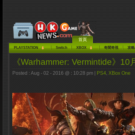
首頁
PLAYSTATION
Switch
XBOX
奇聞奇視
攻略
《Warhammer: Vermintide》1
Posted : Aug - 02 - 2016 @ : 10:28 pm |
PS4
,
XBox One