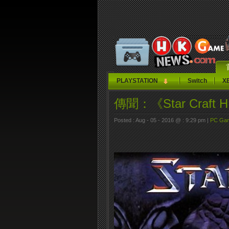
PLAYSTATION
Switch
X
傳聞：《Star Craf
Posted : Aug - 05 - 2016 @ : 9:29 pm |
PC Ga