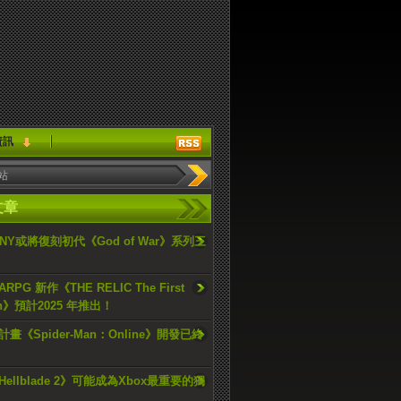
資訊
文章
ONY或將復刻初代《God of War》系列三
PG 新作《THE RELIC The First
an》預計2025 年推出！
畫《Spider-Man：Online》開發已終
ellblade 2》可能成為Xbox最重要的獨