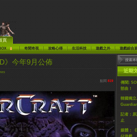
首頁
BOX
奇聞奇視
攻略心得
生活科技
遊戲之外
遊戲綜合
t HD》今年9月公佈
近期
mes
點閱
819
傳聞: S
部曲！
韓國獨立AR
Guardi
記者：原計
止
媒體：《H
佔遊戲