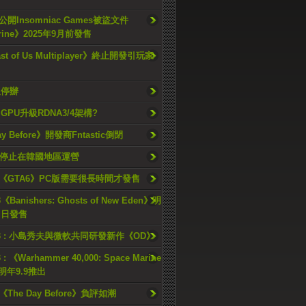
開Insomniac Games被盜文件
rine》2025年9月前發售
ast of Us Multiplayer》終止開發引玩家
久停辦
o GPU升級RDNA3/4架構?
ay Before》開發商Fntastic倒閉
h將停止在韓國地區運營
《GTA6》PC版需要很長時間才發售
《Banishers: Ghosts of New Eden》明
4 日發售
23 : 小島秀夫與微軟共同研發新作《OD》
 : 《Warhammer 40,000: Space Marine
檔明年9.9推出
《The Day Before》負評如潮