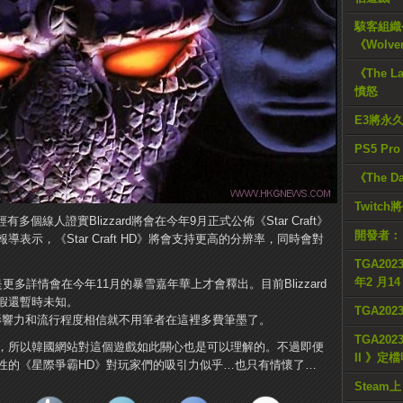
駭客組織公
《Wolve
《The L
憤怒
E3將永
PS5 Pr
《The D
Twitc
有多個線人證實Blizzard將會在今年9月正式公佈《Star Craft》
開發者：
》。報導表示，《Star Craft HD》將會支持更高的分辨率，同時會對
TGA2023
年2 月1
多詳情會在今年11月的暴雪嘉年華上才會釋出。目前Blizzard
假還暫時未知。
TGA20
8年，其影響力和流行程度相信就不用筆者在這裡多費筆墨了。
TGA2023
，所以韓國網站對這個遊戲如此關心也是可以理解的。不過即便
II 》定
性的《星際爭霸HD》對玩家們的吸引力似乎…也只有情懷了…
Steam上