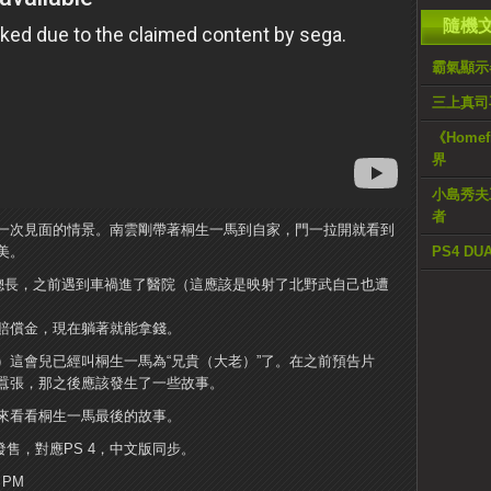
隨機
霸氣顯示器
三上真司
《Homef
界
小島秀夫
者
一次見面的情景。南雲剛帶著桐生一馬到自家，門一拉開就看到
美。
PS4 D
的總長，之前遇到車禍進了醫院（這應該是映射了北野武自己也遭
賠償金，現在躺著就能拿錢。
）這會兒已經叫桐生一馬為“兄貴（大老）”了。在之前預告片
囂張，那之後應該發生了一些故事。
來看看桐生一馬最後的故事。
發售，對應PS 4，中文版同步。