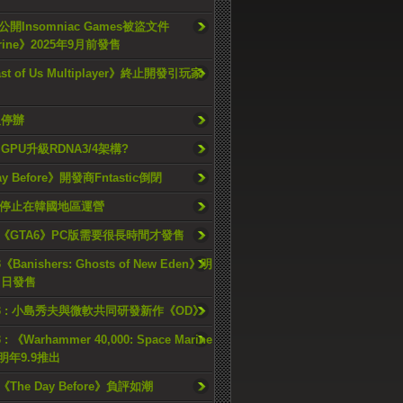
開Insomniac Games被盜文件
rine》2025年9月前發售
ast of Us Multiplayer》終止開發引玩家
久停辦
o GPU升級RDNA3/4架構?
ay Before》開發商Fntastic倒閉
h將停止在韓國地區運營
《GTA6》PC版需要很長時間才發售
《Banishers: Ghosts of New Eden》明
4 日發售
23 : 小島秀夫與微軟共同研發新作《OD》
 : 《Warhammer 40,000: Space Marine
檔明年9.9推出
《The Day Before》負評如潮