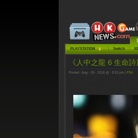
PLAYSTATION
Switch
X
《人中之龍 6 生命
Posted : Aug - 26 - 2016 @ : 8:52 pm |
PS4