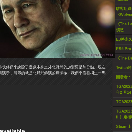
駭客組織公
《Wolve
《The L
憤怒
E3將永
PS5 Pr
《The D
小伙伴們來說除了遊戲本身之外北野武的加盟更是加分點。現在
Twitc
情演示，展示的就是北野武飾演的廣瀨徹，我們來看看桐生一馬
開發者：
TGA2023
年2 月1
TGA20
TGA2023
II 》定
Steam上