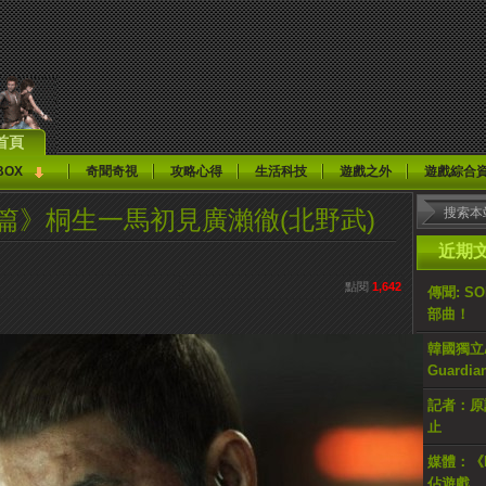
首頁
BOX
奇聞奇視
攻略心得
生活科技
遊戲之外
遊戲綜合
詩篇》桐生一馬初見廣瀨徹(北野武)
近期
點閱
1,642
傳聞: S
部曲！
韓國獨立AR
Guardi
記者：原計
止
媒體：《H
佔遊戲