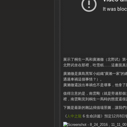
展示了桐生一馬和廣瀨徹（北野武）第
北野武坐在那裡，吃雪糕……這畫面真
廣瀨徹是廣島黑幫小組織“廣瀨一家”
遇過車禍這個事情？）。
廣瀨徹還說出車禍也不是壞事，他拿了
值得注意的是，南雲剛（就是旁邊那個
裡，南雲剛見到桐生一馬時的態度還很
下圖是最新的雜誌掃描場景圖，讓我們
《
人中之龍
6 生命詩篇》預定12月8日