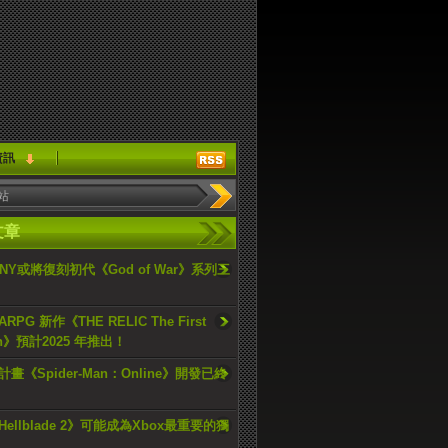
資訊
文章
ONY或將復刻初代《God of War》系列三
PG 新作《THE RELIC The First
an》預計2025 年推出！
畫《Spider-Man：Online》開發已終
ellblade 2》可能成為Xbox最重要的獨