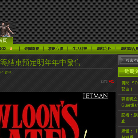
首頁
BOX
奇聞奇視
攻略心得
生活科技
遊戲之外
遊戲綜合
眾籌結束預定明年年中發售
近期
綜合資訊
點閱
701
傳聞: S
部曲！
韓國獨立AR
Guardi
記者：原計
止
媒體：《H
佔遊戲