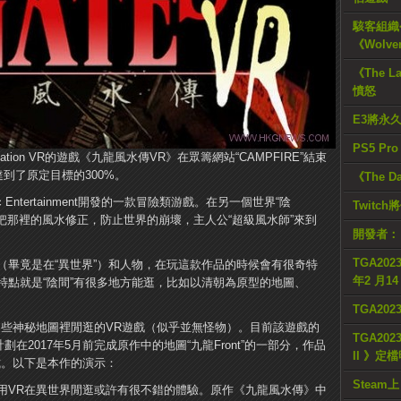
駭客組織公
《Wolve
《The L
憤怒
E3將永
PS5 Pr
tation VR的遊戲《九龍風水傳VR》在眾籌網站“CAMPFIRE”結束
到了原定目標的300%。
《The D
c Entertainment開發的一款冒險類游戲。在另一個世界“陰
Twitc
了把那裡的風水修正，防止世界的崩壞，主人公“超級風水師”來到
開發者：
TGA2023
（畢竟是在“異世界”）和人物，在玩這款作品的時候會有很奇特
年2 月1
特點就是“陰間”有很多地方能逛，比如以清朝為原型的地圖、
TGA20
這些神秘地圖裡閒逛的VR遊戲（似乎並無怪物）。目前該遊戲的
TGA2023
在2017年5月前完成原作中的地圖“九龍Front”的一部分，作品
II 》定
式。以下是本作的演示：
Steam上
用VR在異世界閒逛或許有很不錯的體驗。原作《九龍風水傳》中