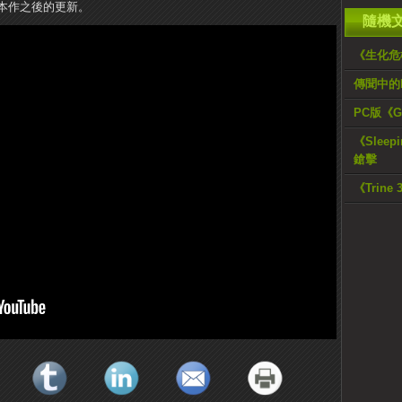
本作之後的更新。
隨機
《生化危機 
傳聞中的
PC版《Go
《Slee
鎗擊
《Trin