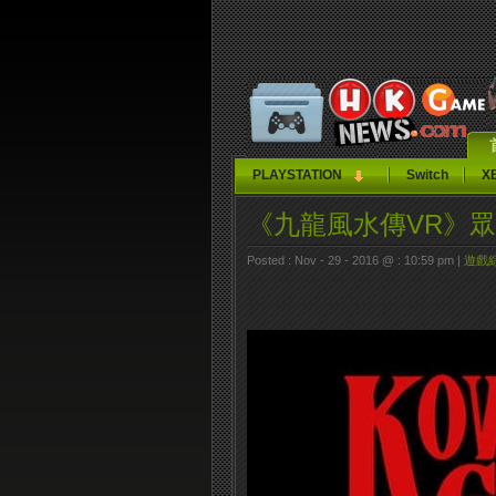
PLAYSTATION
Switch
X
《九龍風水傳VR》
Posted : Nov - 29 - 2016 @ : 10:59 pm |
遊戲