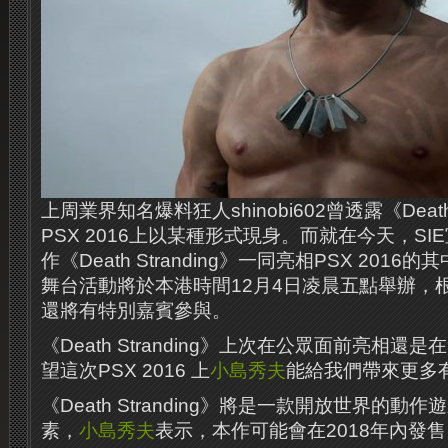
上周業界知名爆料狂人shinobi602曾透露《Death 
PSX 2016上以某種形式現身。而就在今天，SI
作《Death Stranding》一同亮相PSX 201
舞台活動將於本港時間12月4日凌晨五點舉辦，
還將有特別嘉賓參與。
《Death Stranding》上次在公眾面前亮相還是
望這次PSX 2016 上
小島秀夫
能給我們帶來更多
《Death Stranding》將是一款開放世界的
素，
小島秀夫
表示，本作可能會在2018年內發售