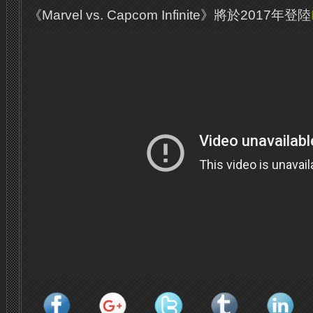
《Marvel vs. Capcom Infinite》將於2017年登陸