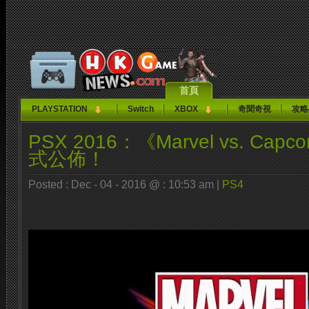
首頁
PLAYSTATION
Switch
XBOX
奇聞奇視
攻略
PSX 2016：《Marvel vs. Capco
式公佈！
Posted : Dec - 04 - 2016 @ : 10:53 am |
PS4