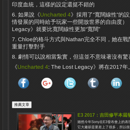
印度血統，這樣的設定還挺不錯的
6. 如果說《
Uncharted 4
》採用了“寬闊線性”的
情發展的同時給予玩家一些開放世界的自由度），那麼
Legacy》就要比寬闊線性更加“寬闊”
7. Chloe的格斗方式與Nathan完全不同，她
重量打擊對手
8. 劇情可以說相當紮實，但這並不意味著沒有驚
《
Uncharted 4
: The Lost Legacy》將在201
E3 2017：吉田修平本
雖然今年Sony在E3發布會上的
它大廠卻是要差上了很多，所以很