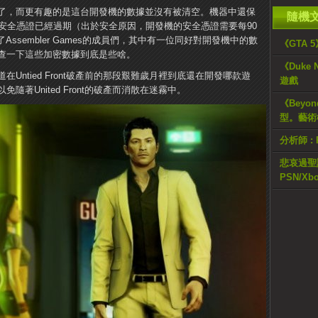
了，而更有趣的是這台開發機的數據並沒有被清空。機器中還保
隨機
的安全憑證已經過期（出於安全原因，開發機的安全憑證需要每90
繫了Assembler Games的成員們，其中有一位同好對開發機中的數
《GTA 
查一下這些加密數據到底是些啥。
《Duke 
Untied Front破產前的那段艱難歲月裡到底還在開發哪款遊
遊戲
著United Front的破產而消散在迷霧中。
《Beyo
型。藝術
分析師 : 
悲哀過聖
PSN/Xbo