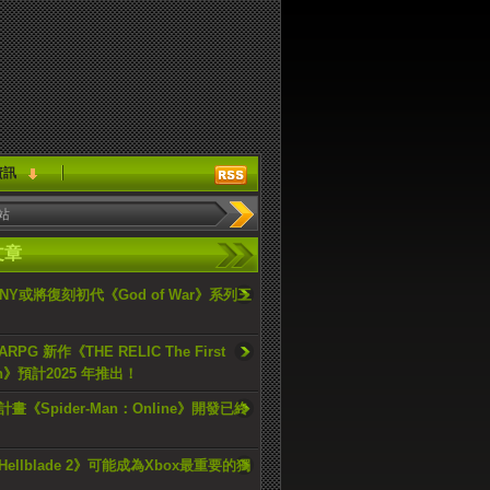
資訊
文章
ONY或將復刻初代《God of War》系列三
PG 新作《THE RELIC The First
an》預計2025 年推出！
畫《Spider-Man：Online》開發已終
ellblade 2》可能成為Xbox最重要的獨