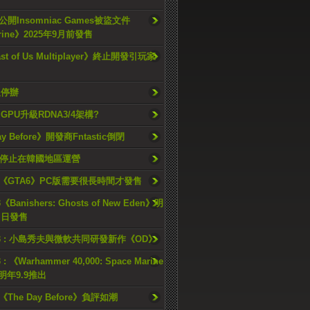
開Insomniac Games被盜文件
rine》2025年9月前發售
ast of Us Multiplayer》終止開發引玩家
久停辦
o GPU升級RDNA3/4架構?
ay Before》開發商Fntastic倒閉
h將停止在韓國地區運營
《GTA6》PC版需要很長時間才發售
《Banishers: Ghosts of New Eden》明
4 日發售
23 : 小島秀夫與微軟共同研發新作《OD》
 : 《Warhammer 40,000: Space Marine
檔明年9.9推出
《The Day Before》負評如潮