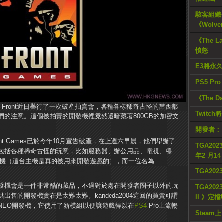
駭客組織公
《Wolve
《The L
憤怒
E3將永
PS5 Pr
《The D
ed Front近日舉行了一次破產拍賣會，各種各樣稀奇古怪的當西都
Twitc
的注意。這個被拍賣的開發機裡竟然還暗藏著800GB的加密文
開發者：
Front Games已於今年10月宣告破產，在上週六早晨，他們舉辦了
TGA2023
包括各種稀奇古怪的玩意，比如服務器、辦公用品、電視、檯
年2 月1
發機（這台主機是真的被用來開發遊戲的），而一位名為
。
TGA20
發機會是一件非常酷的藏品，不過對於處在開發者圈子以外的玩
TGA2023
售的開發機實在是太難太難。kandeda2004這回的買賣可謂
II 》定
NEO開發機，它使用了新模組以便讓遊戲得以在
PS4
Pro上流暢
Steam上