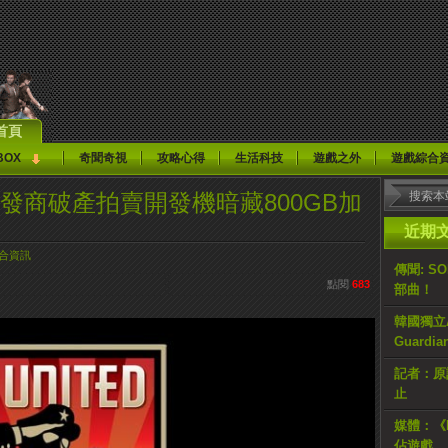
首頁
BOX
奇聞奇視
攻略心得
生活科技
遊戲之外
遊戲綜合
gs》開發商破產拍賣開發機暗藏800GB加
近期
合資訊
傳聞: S
點閱
683
部曲！
韓國獨立AR
Guardi
記者：原計
止
媒體：《H
佔遊戲