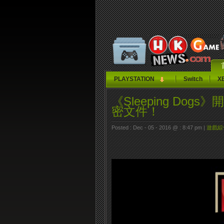
PLAYSTATION
Switch
X
《Sleeping Do
密文件！
Posted : Dec - 05 - 2016 @ : 8:47 pm |
遊戲綜