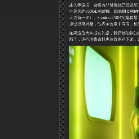
能入手這樣一台稀有開發機就已經很酷
存著大約800GB的數據，因為開發機
天更新一次）。kandeda2004於是聯
據也很感興趣，他表示會接手看看，檢
如果這位大神成功的話，我們就能夠知道在
戲了，這些珍貴資料也值得保存下來，以免隨