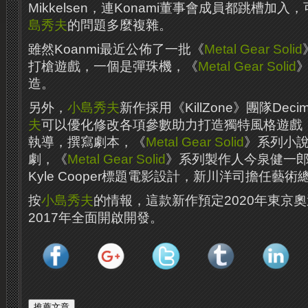
Mikkelsen，連Konami董事會成員都跳槽加入，
島秀夫
的問題多麼複雜。
雖然Koanmi最近公佈了一批《
Metal Gear Solid
打槍遊戲，一個是彈珠機，《
Metal Gear Solid
造。
另外，
小島秀夫
新作採用《KillZone》團隊Dec
夫
可以優化修改各項參數助力打造獨特風格遊戲
執導，撰寫劇本，《
Metal Gear Solid
》系列小
劇，《
Metal Gear Solid
》系列製作人今泉健一
Kyle Cooper標題電影設計，新川洋司擔任藝術
按
小島秀夫
的情報，這款新作預定2020年東京
2017年全面開啟開發。