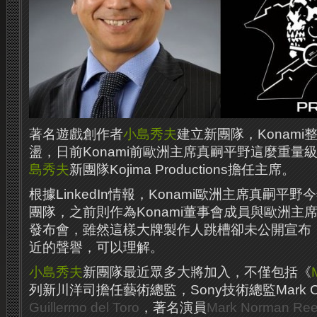
著名遊戲創作者
小島秀夫
建立新團隊，Konam
盪，日前Konami前歐洲主席真嗣平野這麼重量
島秀夫
新團隊Kojima Productions擔任主席。
根據LinkedIn情報，Konami歐洲主席真嗣平野
團隊，之前則作為Konami董事會成員與歐洲主席，
發布會，雖然這樣大牌製作人跳槽卻未公開宣布，不
近的聲譽，可以理解。
小島秀夫
新團隊最近眾多大將加入，不僅包括《
列新川洋司擔任藝術總監，Sony技術總監Mark C
Guillermo del Toro
，著名演員
Mark Norman Re