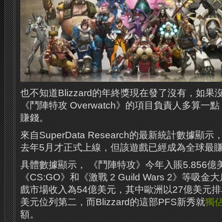
也不知道Blizzard的年終獎現在發了沒有，如
《鬥陣特攻 Overwatch》的項目負責人多算
賺錢。
來自SuperData Research的最新統計數據
去年5月才正式上線，但該遊戲已經成為全球最賺
具體數據顯示， 《鬥陣特攻》今年入賬5.856
《CS:GO》和《激戰 2 Guild Wars 2》等吸
戲市場收入為54億美元，其中歐洲以27億美元排
美元位列第二，而Blizzard的這部PFS新秀就
獨
額。