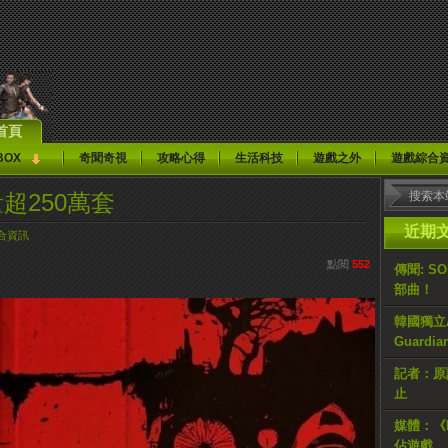
首頁
BOX
奇聞奇視
攻略心得
生活科技
遊戲之外
遊戲綜合
超250萬套
近期
合資訊
點閱
552
傳聞: S
部曲！
韓國獨立AR
Guardi
記者：原計
止
媒體：《H
佔遊戲