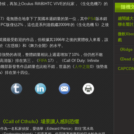
再加上Oculus Rift和HTC VIVE的玩家，《生化危機7》的
隨機
越鬧越大
 7》毫無懸念地拿下了英國本週銷量的第一位，其中
PS4
版本銷
聯名聲討
，PC版僅佔2%，這也是系列遊戲繼2009年的《生化危機 5》之後
微軟Xbo
國最受歡迎的作品，但根據其1996年之後的實體收入來看，該
戲
當於《古惑狼》和《舞力全開》的水平。
《Ridge
此前強勢的表現，整體銷量相比上週還增加了10%，但仍然不敵
《Dead 
章高清版》排在第三，《
FIFA
17》、《Call Of Duty: Infinite
其他的幾部新發售作品銷量也比較不錯，世嘉的《
人中之龍
0》強勢進
CAPCO
eria》排在第十四位。
《Call of Cthulu》場景讓人感到恐懼
作為一名私家偵探，愛德華（Edward Pierce）前往“黑水島