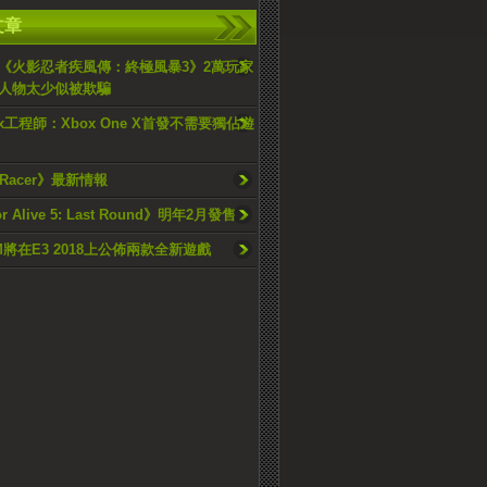
文章
《火影忍者疾風傳：終極風暴3》2萬玩家
人物太少似被欺騙
x工程師：Xbox One X首發不需要獨佔遊
 Racer》最新情報
or Alive 5: Last Round》明年2月發售
M將在E3 2018上公佈兩款全新遊戲