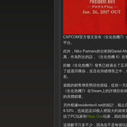
CAPCOM官方發文宣布《生化危機7》
平台。
此外，Niko Partners的分析師Da
萬，作為對比的話，《生化危機 6》在發
距離《生化危機7》發售已經過去了五天，根
了超過20萬份，並且在持續增長之中，
長。
遊戲的銷售增長勢頭也很猛，從前一天的
《生化危機7》在Steam上的評價目前
的具體銷量。
另外根據residentevil.net的統
9.53%，也就是說10個人裡面大約就
括了PC玩家和
Xbox One
玩家，因此我
這個數字只多不少，因為並不是每個玩