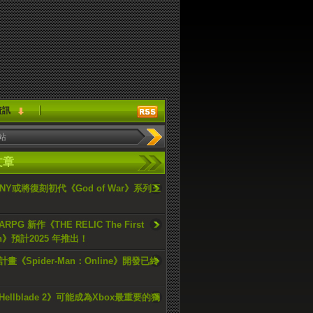
資訊
文章
ONY或將復刻初代《God of War》系列三
PG 新作《THE RELIC The First
an》預計2025 年推出！
畫《Spider-Man：Online》開發已終
ellblade 2》可能成為Xbox最重要的獨