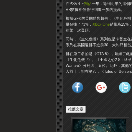
在PSVR上
獨佔
一年，等到明年的這個時候，
VR數據相信會得到進一步的提高。
根據GFK的英國銷售報告，《生化危機
量佔據了73%，
Xbox One
銷量為25%
的第一次登頂。
同時，《生化危機》系列也是卡普空在英
系列在英國還排不進前30，大約只相
排在第二名的是《GTA 5》，延續了
《生化危機 7》。《王國之心2.8：終
Warfare》分列四、五位。此外，
入前十，排在第八，《Tales of Bers