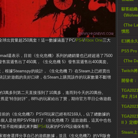
駭客組織公
《Wolve
《The L
憤怒
全球出貨量超250萬套！這一數據涵蓋了PC/
PS4
/
Xbox One
三大
E3將永
PS5 Pr
niel Ahmad還表示，目前《生化危機》系列的總銷量也已經超過了7500
《The D
售當週售出了450萬，《生化危機 5》發售當週售出400萬套。
Twitc
據Steamspy的統計，《生化危機 7》在Steam上已經賣出
依託於遊戲的良好口碑，在Steam上購買該作的玩家數量不斷增
開發者：
TGA2023
3萬多到第二天直接漲到了10萬多，進而到今天的20萬份。
年2 月1
依舊是“特別好評”，88%的玩家給出了贊，期待官方早日公佈遊戲
TGA20
計，截止目前的《生化危機7》PSVR玩家已經有82169人，佔了總數據的
TGA2023
有1個人是使用PSVR進行了《生化危機 7》這款遊戲，這其中也包
II 》定
們並不能根據此來判斷
PS4
玩家的PSVR設備保有率。
Steam上
家都會選擇分享自己的遊戲數據，並且《生化危機7》的VR版會