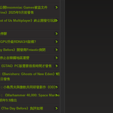
開Insomniac Games被盜文件
rine》2025年9月前發售
ast of Us Multiplayer》終止開發引玩家
久停辦
o GPU升級RDNA3/4架構?
ay Before》開發商Fntastic倒閉
h將停止在韓國地區運營
《GTA6》PC版需要很長時間才發售
《Banishers: Ghosts of New Eden》明
4 日發售
23 : 小島秀夫與微軟共同研發新作《OD》
 : 《Warhammer 40,000: Space Marine
檔明年9.9推出
《The Day Before》負評如潮