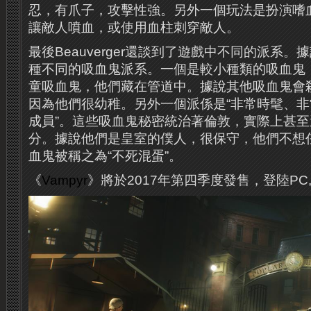
忍，有爪子，攻擊性強。另外一個玩法是扮演嗜
讓敵人噴血，或使用血柱刺穿敵人。
最後Beauverger還談到了遊戲中不同的派系
種不同的吸血鬼派系。一個是較小種類的吸血鬼
童吸血鬼，他們藏在管道中。據說其他吸血鬼會
因為他們很幼稚。另外一個派係是“非常時髦、
成員”。這些吸血鬼秘密統治著倫敦，實際上甚
分。據說他們是皇室的僕人，很保守，他們不想
血鬼被稱之為“不死混蛋”。
《
Vampyr
》將於2017年第四季度發售，登陸PC, 