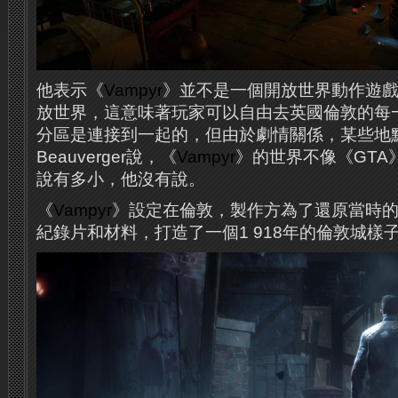
他表示《
Vampyr
》並不是一個開放世界動作遊
放世界，這意味著玩家可以自由去英國倫敦的每
分區是連接到一起的，但由於劇情關係，某些地
Beauverger說，《
Vampyr
》的世界不像《GTA
說有多小，他沒有說。
《
Vampyr
》設定在倫敦，製作方為了還原當時
紀錄片和材料，打造了一個1 918年的倫敦城樣