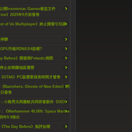
開Insomniac Games被盜文件
rine》2025年9月前發售
ast of Us Multiplayer》終止開發引玩家
久停辦
o GPU升級RDNA3/4架構?
ay Before》開發商Fntastic倒閉
h將停止在韓國地區運營
《GTA6》PC版需要很長時間才發售
《Banishers: Ghosts of New Eden》明
4 日發售
23 : 小島秀夫與微軟共同研發新作《OD》
 : 《Warhammer 40,000: Space Marine
檔明年9.9推出
《The Day Before》負評如潮