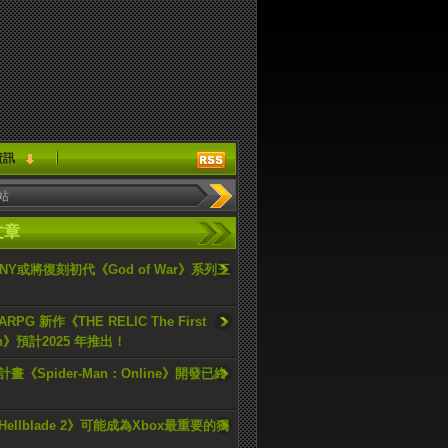
資訊
文章
ONY或將復刻初代《God of War》系列三
PG 新作《THE RELIC The First
an》預計2025 年推出！
畫《Spider-Man：Online》開發已終
ellblade 2》可能成為Xbox最重要的獨