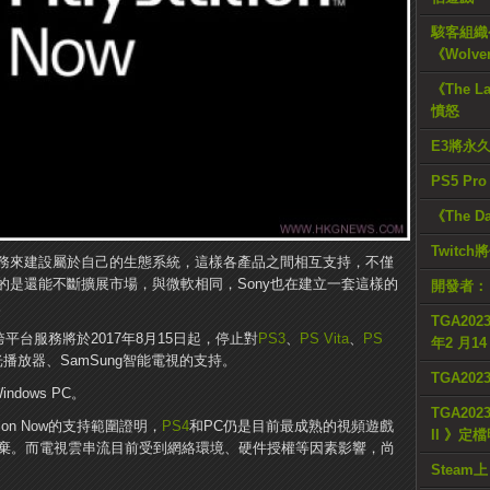
駭客組織公
《Wolve
《The L
憤怒
E3將永
PS5 Pr
《The D
Twitc
務來建設屬於自己的生態系統，這樣各產品之間相互支持，不僅
的是還能不斷擴展市場，與微軟相同，Sony也在建立一套這樣的
開發者：
。
TGA2023
Now跨平台服務將於2017年8月15日起，停止對
PS3
、
PS Vita
、
PS
年2 月1
藍光播放器、SamSung智能電視的支持。
TGA20
indows PC。
TGA2023
tion Now的支持範圍證明，
PS4
和PC仍是目前最成熟的視頻遊戲
II 》定
放棄。而電視雲串流目前受到網絡環境、硬件授權等因素影響，尚
Steam上