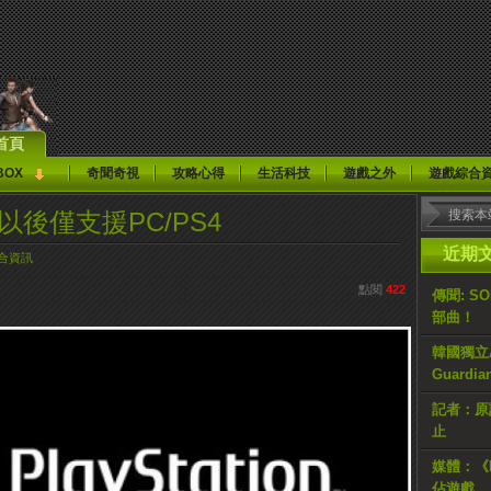
首頁
BOX
奇聞奇視
攻略心得
生活科技
遊戲之外
遊戲綜合
w服務以後僅支援PC/PS4
近期
合資訊
點閱
422
傳聞: S
部曲！
韓國獨立AR
Guardi
記者：原計
止
媒體：《H
佔遊戲