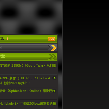
資訊
文章
ONY或將復刻初代《God of War》系列三
PG 新作《THE RELIC The First
an》預計2025 年推出！
畫《Spider-Man：Online》開發已終
ellblade 2》可能成為Xbox最重要的獨