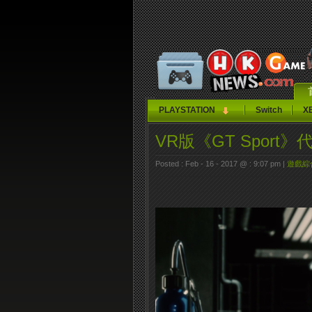
PLAYSTATION
Switch
X
VR版《GT Sport
Posted : Feb - 16 - 2017 @ : 9:07 pm |
遊戲綜