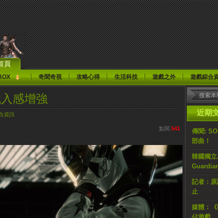
首頁
BOX
奇聞奇視
攻略心得
生活科技
遊戲之外
遊戲綜合
》代入感增強
近期
合資訊
點閱
541
傳聞: S
部曲！
韓國獨立AR
Guardi
記者：原計
止
媒體：《H
佔遊戲