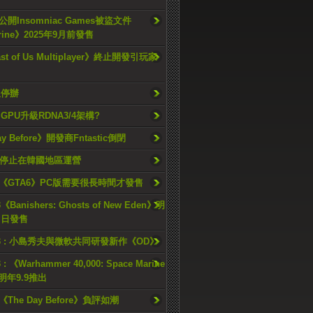
開Insomniac Games被盜文件
rine》2025年9月前發售
ast of Us Multiplayer》終止開發引玩家
久停辦
o GPU升級RDNA3/4架構?
ay Before》開發商Fntastic倒閉
h將停止在韓國地區運營
《GTA6》PC版需要很長時間才發售
《Banishers: Ghosts of New Eden》明
4 日發售
23 : 小島秀夫與微軟共同研發新作《OD》
 : 《Warhammer 40,000: Space Marine
檔明年9.9推出
《The Day Before》負評如潮