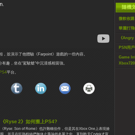
隨機
微軟收購《
華麗打飛機《
《Angry
PSN用
並演示了他體驗《Farpoint》遊戲的一些內容。
Game I
是十分有趣，坐在“駕駛艙”中沉浸感相當強。
Xbox7
PS4
平台。
《Ryse 2》如何搬上PS4?
《Ryse: Son of Rome》也許難稱佳作，但是其在Xbox One上表現搶
眼，並且在狂熱粉絲們無休止爭論的名單之中。直到昨天Crytek才宣