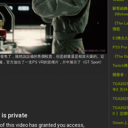
駭客組織公
《Wolve
《The L
憤怒
E3將永
PS5 Pr
在去年發售了，雖然該設備的售價較貴，但是銷量還是相當火爆的。近
《The D
官方放出了一支PS VR的宣傳片，片中展示了《GT Sport》
Twitc
開發者：
TGA2023
年2 月1
TGA20
TGA2023
II 》定
Steam上