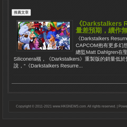
《Darkstalkers 
量差預期，續作
《Darkstalkers Re
CAPCOM抱有更多幻想
總監Matt Dahlgr
Siliconera稱，《Darkstalkers》重製版的銷量低
說，“《Darkstalkers Resurre...
Copyright © 2011-2021 www.HKGNEWS.com. All rights reserved. | Pow