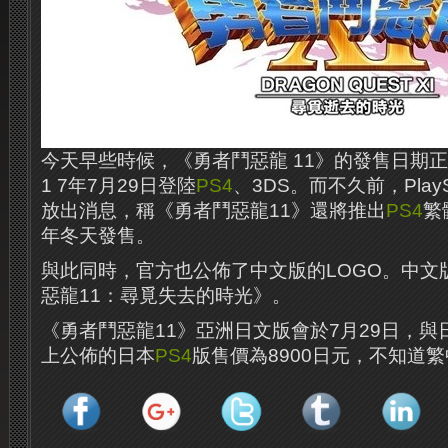
今天早些時候，《勇者鬥惡龍 11》的發售日期正
1 7年7月29日登陸
PS4
、3DS。而不久前，PlayS
放出消息，稱《勇者鬥惡龍11》還將推出
PS4
繁
年冬天發售。
與此同時，官方也公佈了中文版的LOGO。中文
惡龍11：尋覓失去的時光》。
《勇者鬥惡龍11》亞洲日文版會於7月29日，
上公佈的日本
PS4
版售價為8900日元，不知道