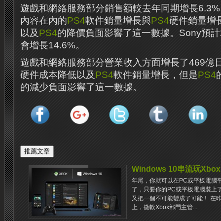
遊戲和網絡服務部分銷售額較去年同期增長6.3
內容在內的
PS4
軟件銷量增長與
PS4
硬件銷量增
以及
PS4
的降價負面影響了這一數據。Sony預計
會增長14.6%。
遊戲和網絡服務部分營業收入方面增長了469億
硬件成本降低以及
PS4
軟件銷量增長，但是
PS4
的減少負面影響了這一數據。
Windows 10串流玩Xbo
年尾，你就可以在PC或平板電腦
了，只要你的PC或平板電腦裝上了W
又把一個不可能變成了可能！ 在昨天
上，微軟Xbox部門主管...